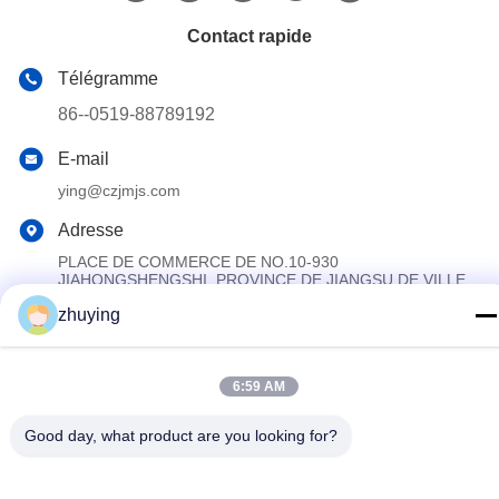
Contact rapide
Télégramme
86--0519-88789192
E-mail
ying@czjmjs.com
Adresse
PLACE DE COMMERCE DE NO.10-930
JIAHONGSHENGSHI, PROVINCE DE JIANGSU DE VILLE
DE CHANGZHOU DE SECTEUR DE ZHONGLOU
zhuying
Politique de confidentialité
|
Plan du site
6:59 AM
La Chine est bonne. Qualité Grandes vessies de glace de
refroidisseur Fournisseur. Copyright © 2017-2026 Changzhou jisi
Good day, what product are you looking for?
cold chain technology Co.,ltd Tout. Les droits sont réservés.