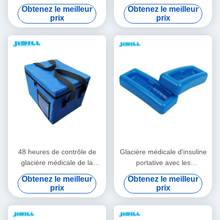
panneau d'isolation de vide
personnels avec logo -
Obtenez le meilleur
Obtenez le meilleur
pour le transport de chaîne
Imprimé pour les aliments
prix
prix
du froid
surgelés
48 heures de contrôle de
Glacière médicale d'insuline
glacière médicale de la
portative avec les
température isolée avec le
températures
Obtenez le meilleur
Obtenez le meilleur
sac de tissu d'Oxford
personnalisables faciles à
prix
prix
nettoyer