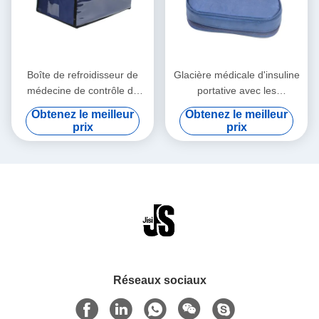
Boîte de refroidisseur de
Glacière médicale d'insuline
médecine de contrôle de
portative avec les
température pour le
températures
Obtenez le meilleur
Obtenez le meilleur
transport médical de sang
personnalisables faciles à
prix
prix
de vaccins
nettoyer
Réseaux sociaux