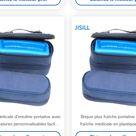
dicale d'insuline portative avec
Brique plus fraîche portative
atures personnalisables faciles
fraîche médicale en plastique
à nettoyer
d'Oxford pour le diabét