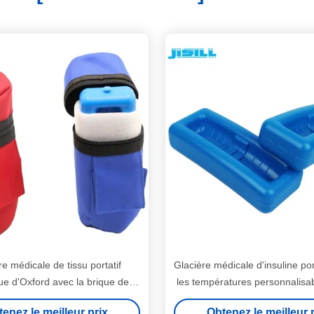
re médicale de tissu portatif
Glacière médicale d'insuline po
ue d'Oxford avec la brique de
les températures personnalisab
disseur de matière plastique
à nettoyer
enez le meilleur prix
Obtenez le meilleur 