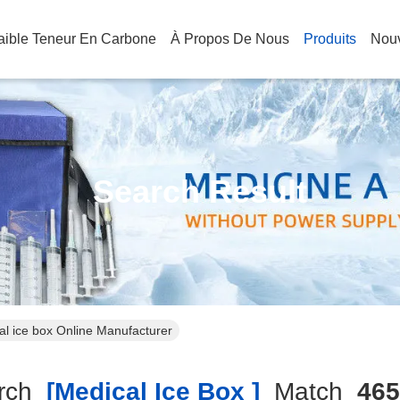
Faible Teneur En Carbone
À Propos De Nous
Produits
Nouv
Search Result
al ice box Online Manufacturer
rch
[medical Ice Box ]
Match
465