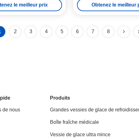
enez le meilleur prix
Obtenez le meilleur 
1
2
3
4
5
6
7
8
pide
Produits
s de nous
Grandes vessies de glace de refroidisse
Boîte fraîche médicale
Vessie de glace ultra mince