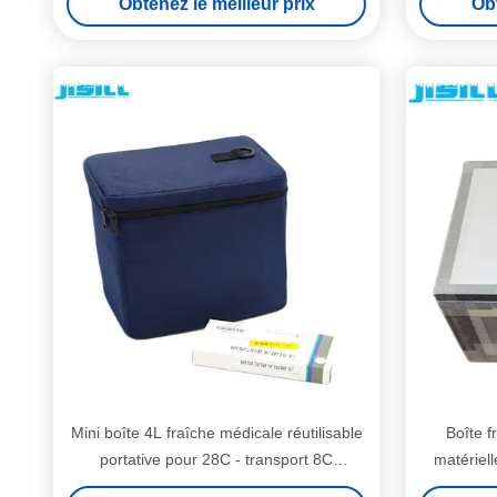
Obtenez le meilleur prix
Obt
Mini boîte 4L fraîche médicale réutilisable
Boîte f
portative pour 28C - transport 8C
matériel
vaccinique
pour