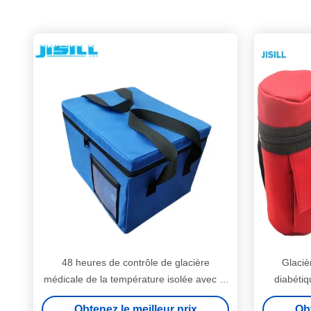
48 heures de contrôle de glacière
Glaciè
médicale de la température isolée avec le
diabétiq
sac de tissu d'Oxford
refroi
Obtenez le meilleur prix
Obt