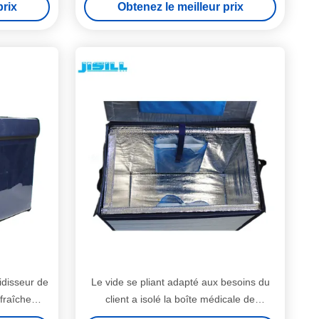
prix
Obtenez le meilleur prix
oidisseur de
Le vide se pliant adapté aux besoins du
 fraîche
client a isolé la boîte médicale de
nneau
refroidisseur pour le transport de chaîne