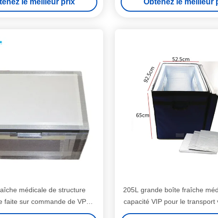
enez le meilleur prix
Obtenez le meilleur 
raîche médicale de structure
205L grande boîte fraîche méd
le faite sur commande de VPU
capacité VIP pour le transport
 le transport de médecine
de stockage