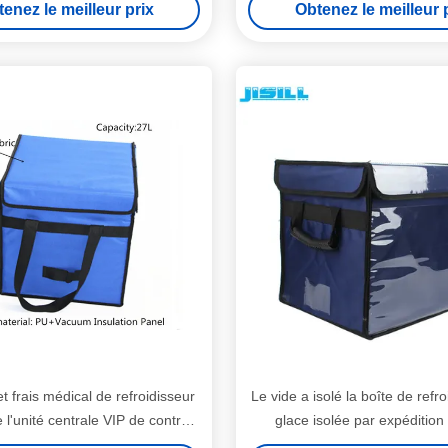
enez le meilleur prix
Obtenez le meilleur 
 frais médical de refroidisseur
Le vide a isolé la boîte de refr
 l'unité centrale VIP de contrôle
glace isolée par expédition
rature/voyage de médicament
médicale de boîte de pa