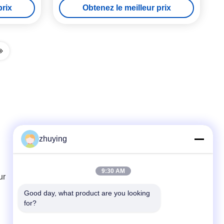
prix
Obtenez le meilleur prix
du froid
zhuying
Contact rapide
9:30 AM
ur
Télégramme
86--0519-88789192
Good day, what product are you looking 
for?
E-mail
ying@czjmjs.com