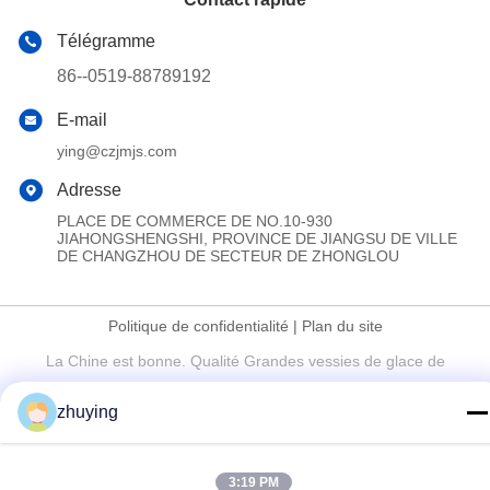
Télégramme
86--0519-88789192
E-mail
ying@czjmjs.com
Adresse
PLACE DE COMMERCE DE NO.10-930
JIAHONGSHENGSHI, PROVINCE DE JIANGSU DE VILLE
DE CHANGZHOU DE SECTEUR DE ZHONGLOU
Politique de confidentialité
|
Plan du site
La Chine est bonne. Qualité Grandes vessies de glace de
refroidisseur Fournisseur. Copyright © 2017-2026 Changzhou jisi
zhuying
cold chain technology Co.,ltd Tout. Les droits sont réservés.
3:19 PM