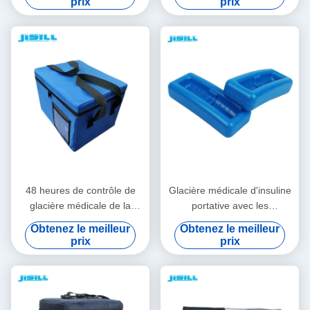
prix
prix
du froid
surgelés
48 heures de contrôle de
Glacière médicale d'insuline
glacière médicale de la
portative avec les
température isolée avec le
températures
Obtenez le meilleur
Obtenez le meilleur
sac de tissu d'Oxford
personnalisables faciles à
prix
prix
nettoyer