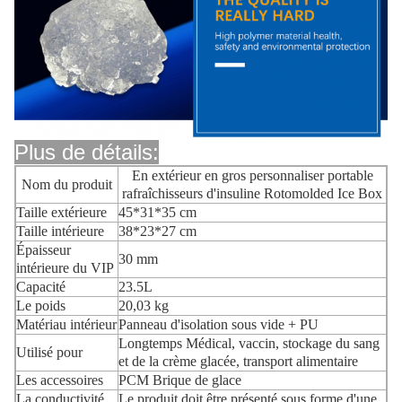
Plus de détails:
En extérieur en gros personnaliser portable
Nom du produit
rafraîchisseurs d'insuline Rotomolded Ice Box
Taille extérieure
45*31*35 cm
Taille intérieure
38*23*27 cm
Épaisseur
30 mm
intérieure du VIP
Capacité
23.5L
Le poids
20,03 kg
Matériau intérieur
Panneau d'isolation sous vide + PU
Longtemps Médical, vaccin, stockage du sang
Utilisé pour
et de la crème glacée, transport alimentaire
Les accessoires
PCM Brique de glace
La conductivité
Le produit doit être présenté sous forme d'une