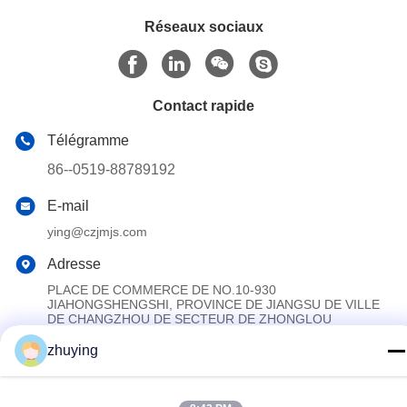
Réseaux sociaux
Contact rapide
Télégramme
86--0519-88789192
E-mail
ying@czjmjs.com
Adresse
PLACE DE COMMERCE DE NO.10-930
JIAHONGSHENGSHI, PROVINCE DE JIANGSU DE VILLE
DE CHANGZHOU DE SECTEUR DE ZHONGLOU
zhuying
Politique de confidentialité
|
Plan du site
La Chine est bonne. Qualité Grandes vessies de glace de