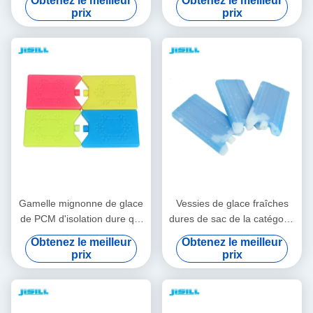
Obtenez le meilleur
Obtenez le meilleur
glace répulsif ensemble pour
déjeuner en brique Ice Pack
prix
prix
conteneur alimentaire
avec flocon de neige
Gamelle mignonne de glace
Vessies de glace fraîches
de PCM d'isolation dure qui
dures de sac de la catégorie
respecte l'environnement
comestible 200g Shell pour
Obtenez le meilleur
Obtenez le meilleur
pour conserver la nourriture
les aliments surgelés,
prix
prix
se refroidir et frais
emballages froids de
gamelle