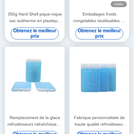
Vidéo
350g Hard Shell pique-nique
Emballages froids
sac isotherme en plastique
congelables réutilisables de
blocs de glace congélateur
gel de refroidisseur de
Obtenez le meilleur
Obtenez le meilleur
briques de glace
vessie de glace portative
prix
prix
bleue de sac
Remplacement de la glace
Fabrique personnalisée de
refroidisseurs rafraîchissants
haute qualité refroidisseur
délicats déjeuner packs de
de glace plat refroidisseur de