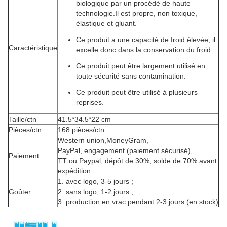
biologique par un procédé de haute
technologie.Il est propre, non toxique,
élastique et gluant.
Ce produit a une capacité de froid élevée, il
Caractéristique
excelle donc dans la conservation du froid.
Ce produit peut être largement utilisé en
toute sécurité sans contamination.
Ce produit peut être utilisé à plusieurs
reprises.
Taille/ctn
41.5*34.5*22 cm
Pièces/ctn
168 pièces/ctn
Western union
,
MoneyGram,
PayPal, engagement (paiement sécurisé),
Paiement
TT ou Paypal, dépôt de 30%, solde de 70% avant
expédition
1. avec logo, 3-5 jours ;
Goûter
2. sans logo, 1-2 jours ;
3. production en vrac pendant 2-3 jours (en stock)