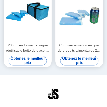
200 ml en forme de vague
Commercialisation en gros
réutilisable boîte de glace en
de produits alimentaires 200
gel de couleur alimentaire
g blocs de glace en gel à
Obtenez le meilleur
Obtenez le meilleur
pour enfants sacs de
coquille dure pour déjeuner
prix
prix
déjeuner pour les aliments
boîte pour aliments congelés
surgelés