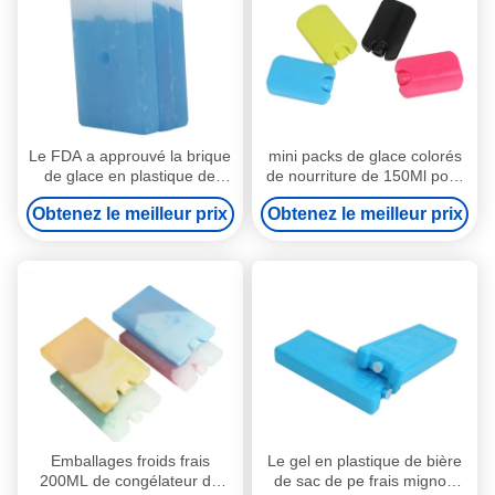
Le FDA a approuvé la brique
mini packs de glace colorés
de glace en plastique de
de nourriture de 150Ml pour
paquets de glace du sac frais
des packs de glace durables
Obtenez le meilleur prix
Obtenez le meilleur prix
230ml pour le sac de
de sac frais de refroidisseurs
déjeuner
Emballages froids frais
Le gel en plastique de bière
200ML de congélateur de
de sac de pe frais mignon