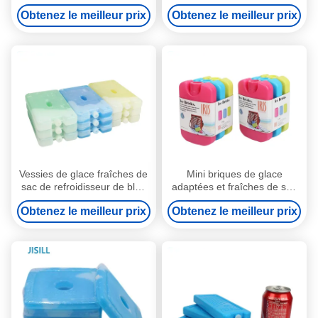
vessies de glace de sac de
réutilisable de vessies de
Obtenez le meilleur prix
Obtenez le meilleur prix
polymère absorbant superbe
glace a rempli vessies de
glace
Vessies de glace fraîches de
Mini briques de glace
sac de refroidisseur de bloc
adaptées et fraîches de sac
de glace de réfrigérateurs
frais de déjeuner de briques
Obtenez le meilleur prix
Obtenez le meilleur prix
avec le gel de
de glace pour le sac portatif
refroidissement intérieur
d'enfants