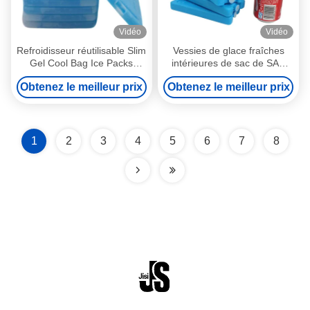
Vidéo
Vidéo
Refroidisseur réutilisable Slim
Vessies de glace fraîches
Gel Cool Bag Ice Packs
intérieures de sac de SAP
Lunch Ice Box pour les
16.5x7.4 200ml
Obtenez le meilleur prix
Obtenez le meilleur prix
enfants
1
2
3
4
5
6
7
8