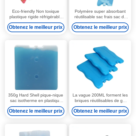
Eco-friendly Non toxique
Polymère super absorbant
plastique rigide réfrigérable
réutilisable sac frais sac de
Blocs de glace bleu 200 ml
glace sac de nourriture
Obtenez le meilleur prix
Obtenez le meilleur prix
sac de refroidissement sacs
fraîche pour sac de déjeuner
de glace
350g Hard Shell pique-nique
La vague 200ML forment les
sac isotherme en plastique
briques réutilisables de gel
blocs de glace congélateur
de glace de vessies de glace
Obtenez le meilleur prix
Obtenez le meilleur prix
briques de glace
fraîches de sac pour des
sacs plus frais