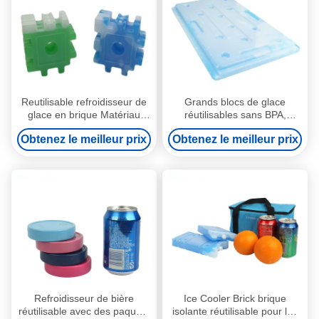
Reutilisable refroidisseur de
Grands blocs de glace
glace en brique Matériau
réutilisables sans BPA,
HDPE de qualité alimentaire
matériau de qualité
Obtenez le meilleur prix
Obtenez le meilleur prix
avec PCM réglable à
alimentaire avec
l'intérieur Parfait pour les
refroidissement pour les
boissons froides et en plein
hôpitaux, la prévention des
air
épidémies et les laboratoires
Refroidisseur de bière
Ice Cooler Brick brique
réutilisable avec des paquets
isolante réutilisable pour les