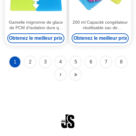
Gamelle mignonne de glace
200 ml Capacité congélateur
de PCM d'isolation dure qui
réutilisable sac de
respecte l'environnement
refroidissement sacs de
Obtenez le meilleur prix
Obtenez le meilleur prix
pour conserver la nourriture
glace Bpa Grade alimentaire
se refroidir et frais
gratuit Certificats SGS
1
2
3
4
5
6
7
8