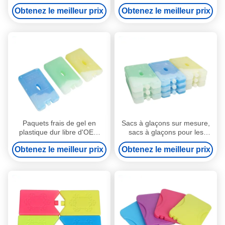
g blocs de glace en gel à
blocs de glace congélateur
Obtenez le meilleur prix
Obtenez le meilleur prix
coquille dure pour déjeuner
briques de glace
boîte pour aliments congelés
Paquets frais de gel en
Sacs à glaçons sur mesure,
plastique dur libre d'OEM
sacs à glaçons pour les
220ml Bpa adaptés et
enfants, sacs de déjeuner
Obtenez le meilleur prix
Obtenez le meilleur prix
vessies de glace fraîches
pour les aliments surgelés.