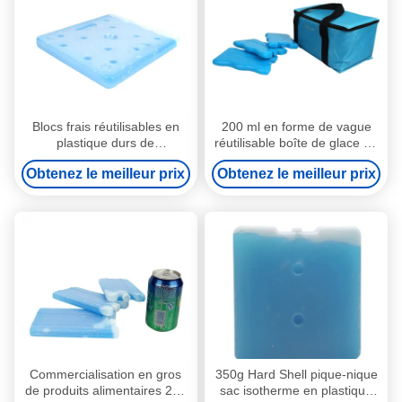
Blocs frais réutilisables en
200 ml en forme de vague
plastique durs de
réutilisable boîte de glace en
congélateur de sac de FDA
gel de couleur alimentaire
Obtenez le meilleur prix
Obtenez le meilleur prix
pour la nourriture congelée
pour enfants sacs de
déjeuner pour les aliments
surgelés
Commercialisation en gros
350g Hard Shell pique-nique
de produits alimentaires 200
sac isotherme en plastique