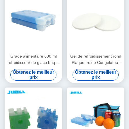
Grade alimentaire 600 ml
Gel de refroidissement rond
refroidisseur de glace brique
Plaque froide Congélateur
non caustique pour le
pour fruits et aliments Frais,
Obtenez le meilleur
Obtenez le meilleur
transport par chaîne froide
contenant 860 ml Pour
prix
prix
pour les aliments surgelés
aliments congelés