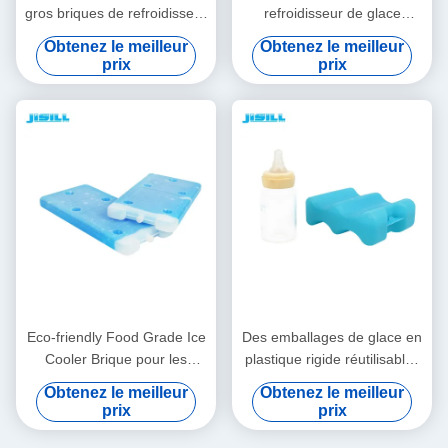
gros briques de refroidisseur
refroidisseur de glace
de glace pour le transport
brique, gel réutilisable
Obtenez le meilleur
Obtenez le meilleur
par chaîne froide pour les
plaque froide pour la crème
prix
prix
aliments surgelés
glacée pour les aliments
surgelés
Eco-friendly Food Grade Ice
Des emballages de glace en
Cooler Brique pour les
plastique rigide réutilisables
aliments Longtemps de
de qualité alimentaire avec
Obtenez le meilleur
Obtenez le meilleur
transport Pour les aliments
forme ondulée pour la bière
prix
prix
congelés