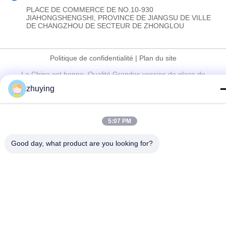
PLACE DE COMMERCE DE NO.10-930
JIAHONGSHENGSHI, PROVINCE DE JIANGSU DE VILLE
DE CHANGZHOU DE SECTEUR DE ZHONGLOU
Politique de confidentialité
|
Plan du site
La Chine est bonne. Qualité Grandes vessies de glace de
refroidisseur Fournisseur. Copyright © 2017-2026 Changzhou jisi
zhuying
cold chain technology Co.,ltd Tout. Les droits sont réservés.
5:07 PM
Good day, what product are you looking for?