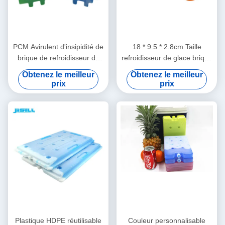
PCM Avirulent d'insipidité de
18 * 9.5 * 2.8cm Taille
brique de refroidisseur de
refroidisseur de glace brique
glace de puzzle de W à
pour l'isolation refroidisseur
Obtenez le meilleur
Obtenez le meilleur
l'intérieur de matériel pour
de boîtes de différentes
prix
prix
des boissons d'aliments
couleurs pour les aliments
surgelés
surgelés
Plastique HDPE réutilisable
Couleur personnalisable