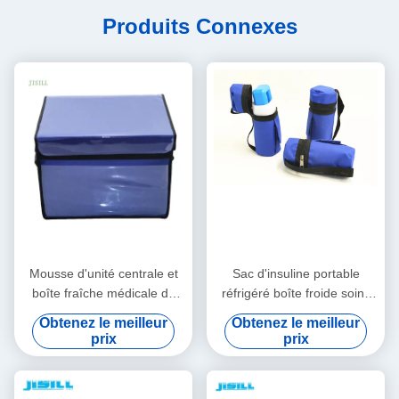
Produits Connexes
Mousse d'unité centrale et
Sac d'insuline portable
boîte fraîche médicale de
réfrigéré boîte froide soins
panneau d'isolation de vide
personnels avec logo -
Obtenez le meilleur
Obtenez le meilleur
pour le transport de chaîne
Imprimé pour les aliments
prix
prix
du froid
surgelés