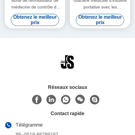
Boîte de refroidisseur de
Glacière médicale d'insuline
médecine de contrôle de
portative avec les
température pour le
températures
Obtenez le meilleur
Obtenez le meilleur
transport médical de sang
personnalisables faciles à
prix
prix
de vaccins
nettoyer
Réseaux sociaux
Contact rapide
Télégramme
86--0519-88789192