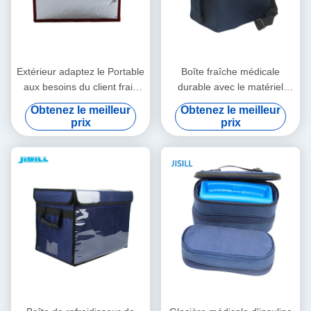
Extérieur adaptez le Portable
Boîte fraîche médicale
aux besoins du client frais
durable avec le matériel
médical de la boîte 23.5L
d'isolation de vide pour le
Obtenez le meilleur
Obtenez le meilleur
pour la glacière de
transport vaccinique médical
prix
prix
Rotomolded