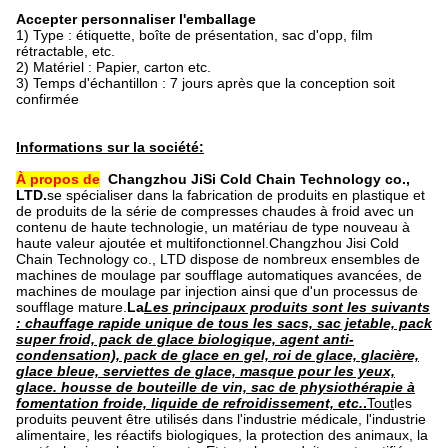
Accepter personnaliser l'emballage
1) Type : étiquette, boîte de présentation, sac d'opp, film
rétractable, etc.
2) Matériel : Papier, carton etc.
3) Temps d'échantillon : 7 jours après que la conception soit
confirmée
Informations sur la société:
À propos de
Changzhou JiSi Cold Chain Technology co.,
LTD.
se spécialiser dans la fabrication de produits en plastique et
de produits de la série de compresses chaudes à froid avec un
contenu de haute technologie, un matériau de type nouveau à
haute valeur ajoutée et multifonctionnel.Changzhou Jisi Cold
Chain Technology co., LTD dispose de nombreux ensembles de
machines de moulage par soufflage automatiques avancées, de
machines de moulage par injection ainsi que d'un processus de
soufflage mature
.
La
Les principaux produits sont les suivants
: chauffage rapide unique de tous les sacs, sac jetable, pack
super froid, pack de glace biologique, agent anti-
condensation), pack de glace en gel, roi de glace, glacière,
glace bleue, serviettes de glace, masque pour les yeux,
glace. housse de bouteille de vin, sac de physiothérapie à
fomentation froide, liquide de refroidissement, etc.
.
Tout
les
produits peuvent être utilisés dans l'industrie médicale, l'industrie
alimentaire, les réactifs biologiques, la protection des animaux, la