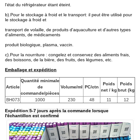
l'état du réfrigérateur étant éteint.
b).Pour le stockage à froid et le transport: il peut être utilisé pour
le stockage à froid et
transport de volaille, de produits d'aquaculture et d'autres types
d'aliments, de médicaments
produit biologique, plasma, vaccin.
c).Pour la nourriture : congelez et conservez des aliments frais,
des boissons, de la bière, des fruits, des légumes, etc.
Emballage et expédition
Quantité minimale
Poids
Poids
Article
de
Volume/ml
PC/ctn
net / kg
brut (kg
commande/pièces
BH073
1000
230
48
11
12
Expédition
:
5-7 jours après la commande lorsque
l'échantillon est confirmé