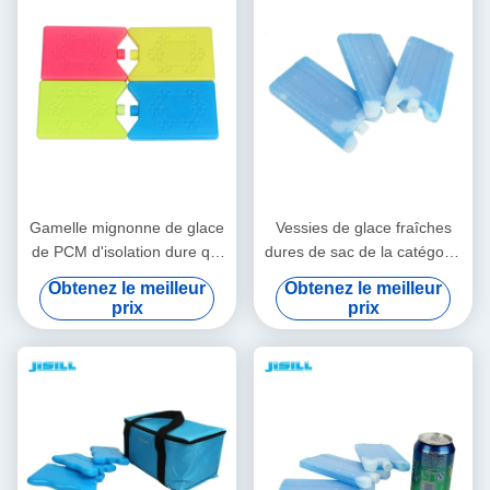
Gamelle mignonne de glace
Vessies de glace fraîches
de PCM d'isolation dure qui
dures de sac de la catégorie
respecte l'environnement
comestible 200g Shell pour
Obtenez le meilleur
Obtenez le meilleur
pour conserver la nourriture
les aliments surgelés,
prix
prix
se refroidir et frais
emballages froids de
gamelle