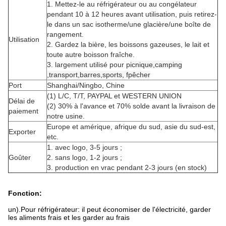
1. Mettez-le au réfrigérateur ou au congélateur
pendant 10 à 12 heures avant utilisation, puis retirez-
le dans un sac isotherme/une glacière/une boîte de
rangement.
Utilisation
2. Gardez la bière, les boissons gazeuses, le lait et
toute autre boisson fraîche.
3. largement utilisé pour p
icnique,
camping
,
transport,
barres,
sports, f
pêcher
Port
Shanghai/Ningbo, Chine
(1) L/C, T/T, PAYPAL et WESTERN UNION
Délai de
(2) 30% à l'avance et 70% solde avant la livraison de
paiement
notre usine.
Europe et amérique, afrique du sud, asie du sud-est,
Exporter
etc.
1. avec logo, 3-5 jours ;
Goûter
2. sans logo, 1-2 jours ;
3. production en vrac pendant 2-3 jours (en stock)
Fonction:
un).Pour réfrigérateur: il peut économiser de l'électricité, garder
les aliments frais et les garder au frais