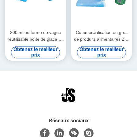
200 ml en forme de vague
Commercialisation en gros
réutilisable boîte de glace en
de produits alimentaires 200
gel de couleur alimentaire
g blocs de glace en gel à
Obtenez le meilleur
Obtenez le meilleur
pour enfants sacs de
coquille dure pour déjeuner
prix
prix
déjeuner pour les aliments
boîte pour aliments congelés
surgelés
Réseaux sociaux