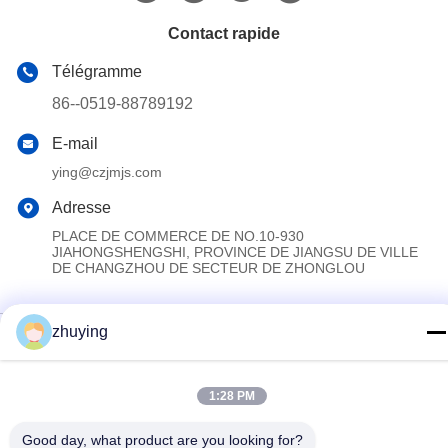
Contact rapide
Télégramme
86--0519-88789192
E-mail
ying@czjmjs.com
Adresse
PLACE DE COMMERCE DE NO.10-930
JIAHONGSHENGSHI, PROVINCE DE JIANGSU DE VILLE
DE CHANGZHOU DE SECTEUR DE ZHONGLOU
zhuying
Politique de confidentialité
|
Plan du site
La Chine est bonne. Qualité Grandes vessies de glace de
refroidisseur Fournisseur. Copyright © 2017-2026 Changzhou jisi
1:28 PM
cold chain technology Co.,ltd Tout. Les droits sont réservés.
Good day, what product are you looking for?