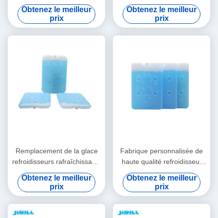
blocs de glace congélateur
gel de refroidisseur de
Obtenez le meilleur
Obtenez le meilleur
briques de glace
vessie de glace portative
prix
prix
bleue de sac
Remplacement de la glace
Fabrique personnalisée de
refroidisseurs rafraîchissants
haute qualité refroidisseur
délicats déjeuner packs de
de glace plat refroidisseur de
Obtenez le meilleur
Obtenez le meilleur
glace répulsif ensemble pour
déjeuner en brique Ice Pack
prix
prix
conteneur alimentaire
avec flocon de neige