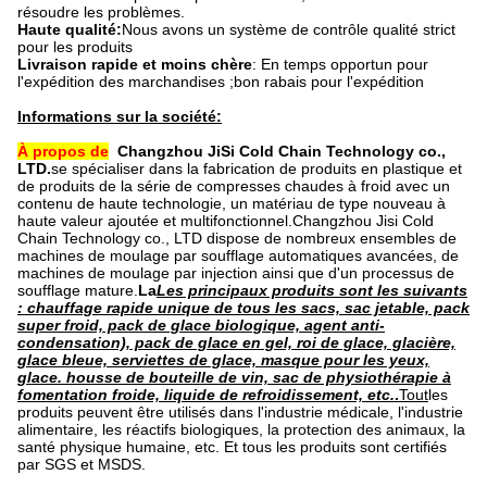
résoudre les problèmes.
Haute qualité:
Nous avons un système de contrôle qualité strict
pour les produits
Livraison rapide et moins chère
: En temps opportun pour
l'expédition des marchandises ;bon rabais pour l'expédition
Informations sur la société:
À propos de
Changzhou JiSi Cold Chain Technology co.,
LTD.
se spécialiser dans la fabrication de produits en plastique et
de produits de la série de compresses chaudes à froid avec un
contenu de haute technologie, un matériau de type nouveau à
haute valeur ajoutée et multifonctionnel.Changzhou Jisi Cold
Chain Technology co., LTD dispose de nombreux ensembles de
machines de moulage par soufflage automatiques avancées, de
machines de moulage par injection ainsi que d'un processus de
soufflage mature
.
La
Les principaux produits sont les suivants
: chauffage rapide unique de tous les sacs, sac jetable, pack
super froid, pack de glace biologique, agent anti-
condensation), pack de glace en gel, roi de glace, glacière,
glace bleue, serviettes de glace, masque pour les yeux,
glace. housse de bouteille de vin, sac de physiothérapie à
fomentation froide, liquide de refroidissement, etc.
.
Tout
les
produits peuvent être utilisés dans l'industrie médicale, l'industrie
alimentaire, les réactifs biologiques, la protection des animaux, la
santé physique humaine, etc. Et tous les produits sont certifiés
par SGS et MSDS.