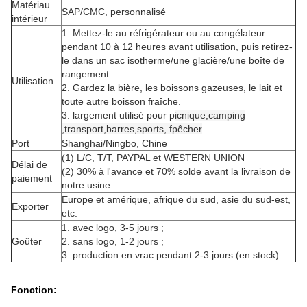
Matériau
SAP/CMC, personnalisé
intérieur
1. Mettez-le au réfrigérateur ou au congélateur
pendant 10 à 12 heures avant utilisation, puis retirez-
le dans un sac isotherme/une glacière/une boîte de
rangement.
Utilisation
2. Gardez la bière, les boissons gazeuses, le lait et
toute autre boisson fraîche.
3. largement utilisé pour p
icnique,
camping
,
transport,
barres,
sports, f
pêcher
Port
Shanghai/Ningbo, Chine
(1) L/C, T/T, PAYPAL et WESTERN UNION
Délai de
(2) 30% à l'avance et 70% solde avant la livraison de
paiement
notre usine.
Europe et amérique, afrique du sud, asie du sud-est,
Exporter
etc.
1. avec logo, 3-5 jours ;
Goûter
2. sans logo, 1-2 jours ;
3. production en vrac pendant 2-3 jours (en stock)
Fonction: