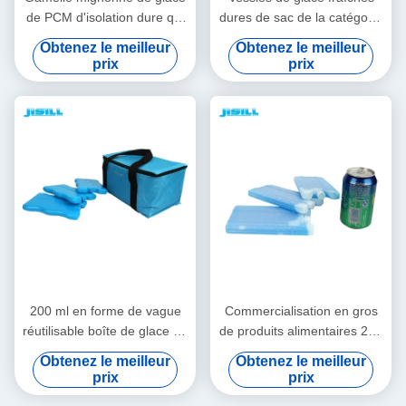
de PCM d'isolation dure qui
dures de sac de la catégorie
respecte l'environnement
comestible 200g Shell pour
Obtenez le meilleur
Obtenez le meilleur
pour conserver la nourriture
les aliments surgelés,
prix
prix
se refroidir et frais
emballages froids de
gamelle
200 ml en forme de vague
Commercialisation en gros
réutilisable boîte de glace en
de produits alimentaires 200
gel de couleur alimentaire
g blocs de glace en gel à
Obtenez le meilleur
Obtenez le meilleur
pour enfants sacs de
coquille dure pour déjeuner
prix
prix
déjeuner pour les aliments
boîte pour aliments congelés