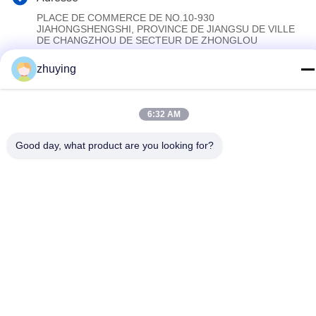
PLACE DE COMMERCE DE NO.10-930
JIAHONGSHENGSHI, PROVINCE DE JIANGSU DE VILLE
DE CHANGZHOU DE SECTEUR DE ZHONGLOU
zhuying
Politique de confidentialité
|
Plan du site
La Chine est bonne. Qualité Grandes vessies de glace de
6:32 AM
refroidisseur Fournisseur. Copyright © 2017-2026 Changzhou jisi
cold chain technology Co.,ltd Tout. Les droits sont réservés.
Good day, what product are you looking for?