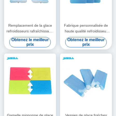
Remplacement de la glace
Fabrique personnalisée de
refroidisseurs rafraîchissants
haute qualité refroidisseur
délicats déjeuner packs de
de glace plat refroidisseur de
Obtenez le meilleur
Obtenez le meilleur
glace répulsif ensemble pour
déjeuner en brique Ice Pack
prix
prix
conteneur alimentaire
avec flocon de neige
Gamelle mignonne de glace
Vessies de glace fraîches