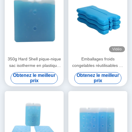
Vidéo
350g Hard Shell pique-nique
Emballages froids
sac isotherme en plastique
congelables réutilisables de
blocs de glace congélateur
gel de refroidisseur de
Obtenez le meilleur
Obtenez le meilleur
briques de glace
vessie de glace portative
prix
prix
bleue de sac