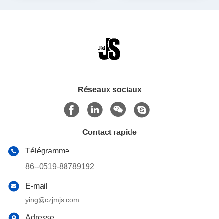
surgelés
Réseaux sociaux
Contact rapide
Télégramme
86--0519-88789192
E-mail
ying@czjmjs.com
Adresse