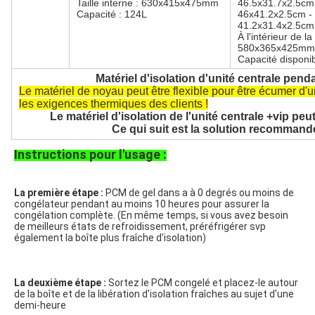
Taille interne : 630x415x475mm
46.5x31.7x2.5cm
Capacité : 124L
46x41.2x2.5cm -
41.2x31.4x2.5cm
À l'intérieur de la 
580x365x425mm
Capacité disponib
Matériel d'isolation d'unité centrale pen
Le matériel de noyau peut être flexible pour être écumer d
les exigences thermiques des clients !
Le matériel d'isolation de l'unité centrale +vip p
Ce qui suit est la solution recommand
Instructions pour l'usage :
La première étape :
 PCM de gel dans a à 0 degrés ou moins de 
congélateur pendant au moins 10 heures pour assurer la 
congélation complète. (En même temps, si vous avez besoin 
de meilleurs états de refroidissement, préréfrigérer svp 
également la boîte plus fraîche d'isolation)

La deuxième étape :
 Sortez le PCM congelé et placez-le autour 
de la boîte et de la libération d'isolation fraîches au sujet d'une 
demi-heure