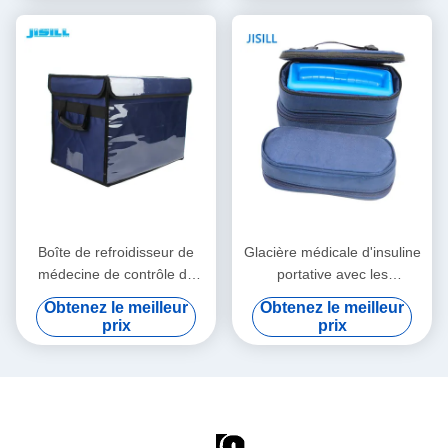
Boîte de refroidisseur de
Glacière médicale d'insuline
médecine de contrôle de
portative avec les
température pour le
températures
Obtenez le meilleur
Obtenez le meilleur
transport médical de sang
personnalisables faciles à
prix
prix
de vaccins
nettoyer