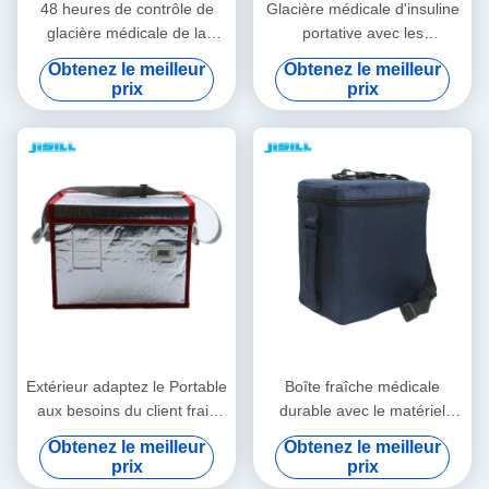
48 heures de contrôle de
Glacière médicale d'insuline
glacière médicale de la
portative avec les
température isolée avec le
températures
Obtenez le meilleur
Obtenez le meilleur
sac de tissu d'Oxford
personnalisables faciles à
prix
prix
nettoyer
Extérieur adaptez le Portable
Boîte fraîche médicale
aux besoins du client frais
durable avec le matériel
médical de la boîte 23.5L
d'isolation de vide pour le
Obtenez le meilleur
Obtenez le meilleur
pour la glacière de
transport vaccinique médical
prix
prix
Rotomolded