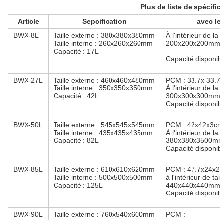
Plus de liste de spécifi
Article
Sepcification
avec l
BWX-8L
Taille externe : 380x380x380mm
À l'intérieur de la 
Taille interne : 260x260x260mm
200x200x200mm
Capacité : 17L
Capacité disponib
BWX-27L
Taille externe : 460x460x480mm
PCM : 33.7x 33.7
Taille interne : 350x350x350mm
À l'intérieur de la 
Capacité : 42L
300x300x300mm
Capacité disponib
BWX-50L
Taille externe : 545x545x545mm
PCM : 42x42x3cm
Taille interne : 435x435x435mm
À l'intérieur de la 
Capacité : 82L
380x380x3500m
Capacité disponib
BWX-85L
Taille externe : 610x610x620mm
PCM : 47.7x24x2
Taille interne : 500x500x500mm
à l'intérieur de tai
Capacité : 125L
440x440x440mm
Capacité disponib
BWX-90L
Taille externe : 760x540x600mm
PCM :