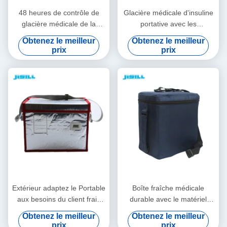
48 heures de contrôle de
Glacière médicale d'insuline
glacière médicale de la
portative avec les
température isolée avec le
températures
Obtenez le meilleur
Obtenez le meilleur
sac de tissu d'Oxford
personnalisables faciles à
prix
prix
nettoyer
Extérieur adaptez le Portable
Boîte fraîche médicale
aux besoins du client frais
durable avec le matériel
médical de la boîte 23.5L
d'isolation de vide pour le
Obtenez le meilleur
Obtenez le meilleur
pour la glacière de
transport vaccinique médical
prix
prix