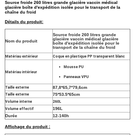
Source froide 260 litres grande glacière vaccin médical
glacière boîte d'expédition isolée pour le transport de la
chaîne du froid
Détails du produit:
Source froide 260 litres grande
glacière vaccin médical glacière
Nom du produit
boîte d'expédition isolée pour le
transport de la chaîne du froid
Matériau extérieur
Coque en plastique PP transparent blanc
Mousse PU
Matériau intérieur
Panneaux VPU
87,8*65,7*79,6cm
Taille externe
75*53.5*65cm
Taille externe
Volume interne
260L
196L
Volume effectif
Durée
12-140h
Affichage du produit :