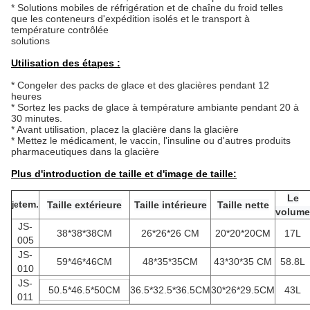
* Solutions mobiles de réfrigération et de chaîne du froid telles 
que les conteneurs d'expédition isolés et le transport à 
température contrôlée
solutions
Utilisation des étapes :
* Congeler des packs de glace et des glacières pendant 12 
heures
* Sortez les packs de glace à température ambiante pendant 20 à 
30 minutes.
* Avant utilisation, placez la glacière dans la glacière
* Mettez le médicament, le vaccin, l'insuline ou d'autres produits 
pharmaceutiques dans la glacière
Plus d'introduction de taille et d'image de taille:
Le
tem.
Taille extérieure
Taille intérieure
Taille nette
je
volume
JS-
38*38*38CM
26*26*26 CM
20*20*20CM
17L
005
JS-
59*46*46CM
48*35*35CM
43*30*35 CM
58.8L
010
JS-
50.5*46.5*50CM
36.5*32.5*36.5CM
30*26*29.5CM
43L
011