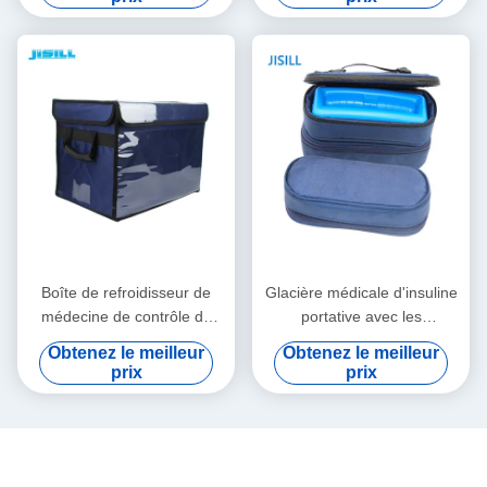
Rotomolded
Boîte de refroidisseur de
Glacière médicale d'insuline
médecine de contrôle de
portative avec les
température pour le
températures
Obtenez le meilleur
Obtenez le meilleur
transport médical de sang
personnalisables faciles à
prix
prix
de vaccins
nettoyer