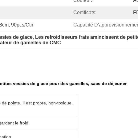
Couleur:
Ad
Certificats:
F
*23cm, 90pcs/ctn
Capacité D'approvisionnemen
essies de glace
, 
Les refroidisseurs frais amincissent de peti
lateur de gamelles de CMC
 petites vessies de glace pour des gamelles, sacs de déjeuner
 de pointe. Il est propre, non-toxique,
ardant le froid
nation.