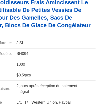
roidisseurs Frais Amincissent Le
ilisable De Petites Vessies De
our Des Gamelles, Sacs De
r, Blocs De Glace De Congélateur
arque:
JISI
odèle:
BH094
1000
$0.5/pcs
2 jours après réception du paiement
aison:
intégral
e
L/C, T/T, Western Union, Paypal