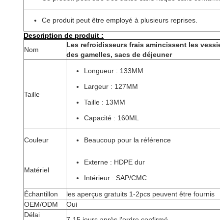
Ce produit peut être employé à plusieurs reprises.
Description de produit :
Les refroidisseurs frais amincissent les vessi
Nom
des gamelles, sacs de déjeuner
Longueur : 133MM
Largeur : 127MM
Taille
Taille : 13MM
Capacité : 160ML
Couleur
Beaucoup pour la référence
Externe : HDPE dur
Matériel
Intérieur : SAP/CMC
Échantillon
les aperçus gratuits 1-2pcs peuvent être fournis
OEM/ODM
Oui
Délai
7-15 jours après l'ordre confirmé