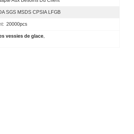
apté Aux Besoins Du Client
DA SGS MSDS CPSIA LFGB
t:
20000pcs
tes vessies de glace
, 