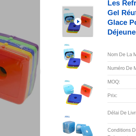
Les Ref
Gel Réut
Glace P
Déjeune
Nom De La M
Numéro De M
MOQ:
Prix:
Délai De Livr
Conditions D