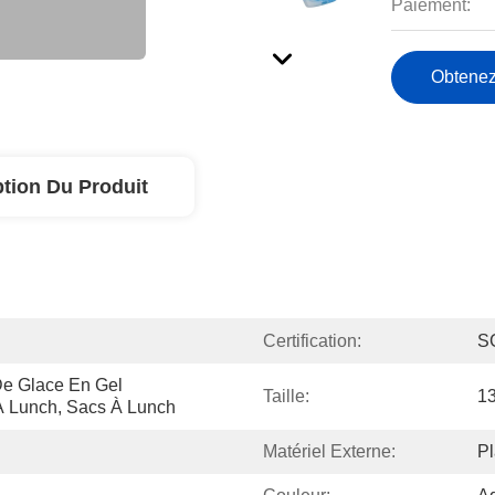
Paiement:
Obtenez
ption Du Produit
Certification:
S
e Glace En Gel 
Taille:
13
 À Lunch, Sacs À Lunch
Matériel Externe:
P