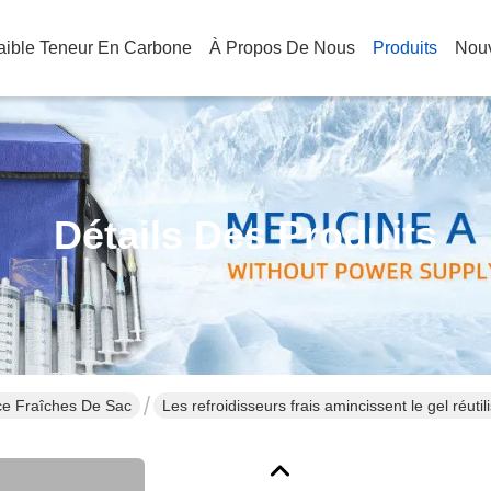
Faible Teneur En Carbone
À Propos De Nous
Produits
Nouv
Détails Des Produits
ce Fraîches De Sac
Les refroidisseurs frais amincissent le gel réut
déjeuner, blocs de glace de congélateur