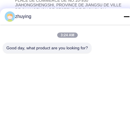
PLACE DE COMMERCE DE NO.10-930
JIAHONGSHENGSHI, PROVINCE DE JIANGSU DE VILLE
DE CHANGZHOU DE SECTEUR DE ZHONGLOU
zhuying
Politique de confidentialité
|
Plan du site
3:24 AM
La Chine est bonne. Qualité Grandes vessies de glace de
refroidisseur Fournisseur. Copyright © 2017-2026 Changzhou jisi
Good day, what product are you looking for?
cold chain technology Co.,ltd Tout. Les droits sont réservés.