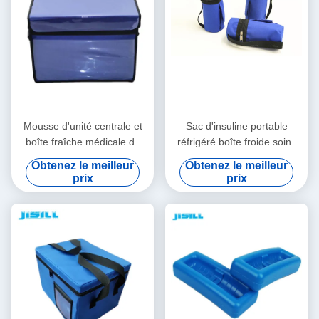
Mousse d'unité centrale et
Sac d'insuline portable
boîte fraîche médicale de
réfrigéré boîte froide soins
panneau d'isolation de vide
personnels avec logo -
Obtenez le meilleur
Obtenez le meilleur
pour le transport de chaîne
Imprimé pour les aliments
prix
prix
du froid
surgelés