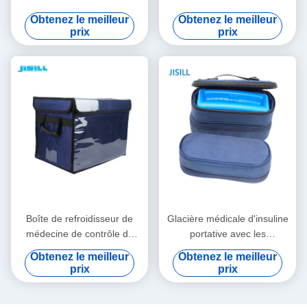
médical de la boîte 23.5L
d'isolation de vide pour le
Obtenez le meilleur
Obtenez le meilleur
pour la glacière de
transport vaccinique médical
prix
prix
Rotomolded
Boîte de refroidisseur de
Glacière médicale d'insuline
médecine de contrôle de
portative avec les
température pour le
températures
Obtenez le meilleur
Obtenez le meilleur
transport médical de sang
personnalisables faciles à
prix
prix
de vaccins
nettoyer