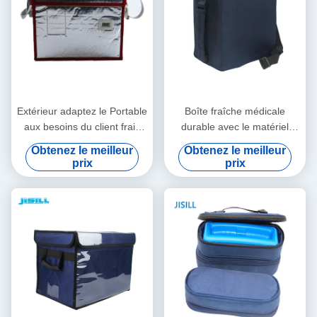
Extérieur adaptez le Portable
Boîte fraîche médicale
aux besoins du client frais
durable avec le matériel
médical de la boîte 23.5L
d'isolation de vide pour le
Obtenez le meilleur
Obtenez le meilleur
pour la glacière de
transport vaccinique médical
prix
prix
Rotomolded