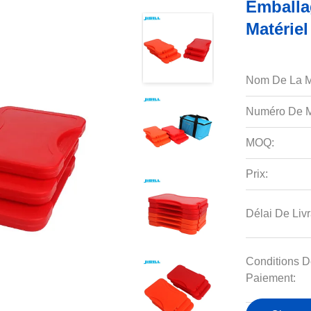
Emballa
Matérie
Nom De La M
Numéro De M
MOQ:
Prix:
Délai De Livr
Conditions D
Paiement: