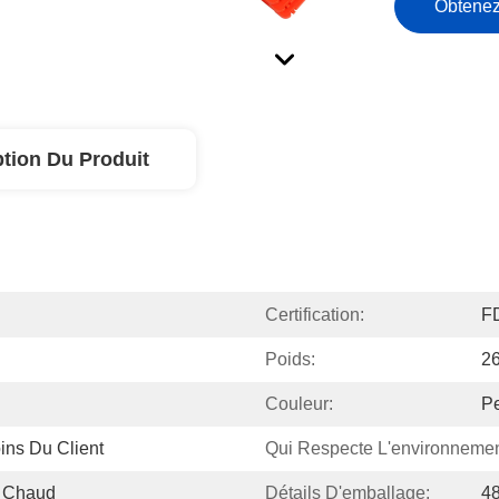
Obtenez
ption Du Produit
Certification:
F
Poids:
2
Couleur:
Pe
ins Du Client
Qui Respecte L'environnemen
t Chaud
Détails D'emballage:
48