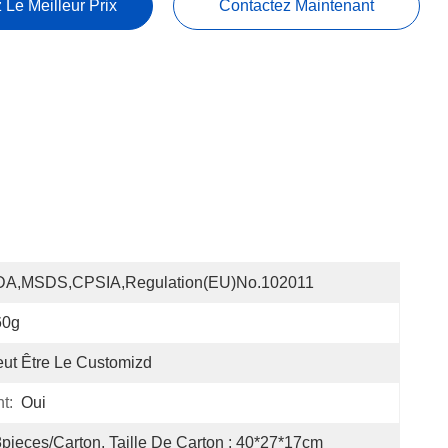
 Le Meilleur Prix
Contactez Maintenant
DA,MSDS,CPSIA,Regulation(EU)no.102011
60g
ut Être Le Customizd
t:
Oui
pieces/carton, Taille De Carton : 40*27*17cm