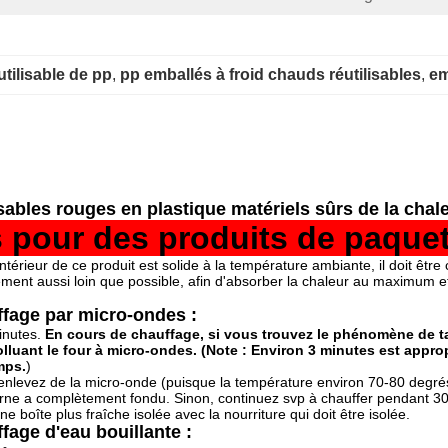
tilisable de pp
, 
pp emballés à froid chauds réutilisables
, 
em
sables rouges en plastique matériels sûrs de la cha
s
pour des produits de paque
 intérieur de ce produit est solide à
la
température ambiante, il doit être c
ment aussi loin que possible, afin d'absorber la chaleur au maximum e
uffage par micro-ondes :
minutes.
En cours de chauffage, si vous trouvez le phénomène de t
polluant le four à micro-ondes. (Note : Environ 3 minutes est appr
mps.
)
 enlevez de la micro-onde (puisque la température environ 70-80 degré
interne a complètement fondu. Sinon, continuez svp à chauffer pendant 3
 boîte plus fraîche isolée avec la nourriture qui doit être isolée.
ffage d'eau bouillante :