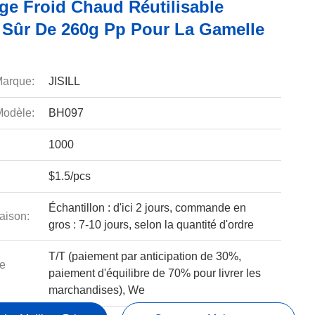
ge Froid Chaud Réutilisable
l Sûr De 260g Pp Pour La Gamelle
arque:
JISILL
odèle:
BH097
1000
$1.5/pcs
Échantillon : d'ici 2 jours, commande en
aison:
gros : 7-10 jours, selon la quantité d'ordre
T/T (paiement par anticipation de 30%,
e
paiement d'équilibre de 70% pour livrer les
marchandises), We