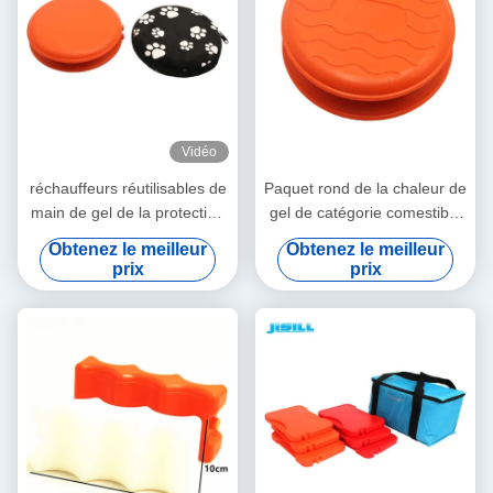
Vidéo
réchauffeurs réutilisables de
Paquet rond de la chaleur de
main de gel de la protection
gel de catégorie comestible
21.5x3cm de l'animal familier
réutilisable pour le chauffage
Obtenez le meilleur
Obtenez le meilleur
860g
thermique de long temps de
prix
prix
sac de déjeuner