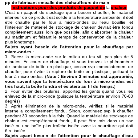
pp de fabricant emballe des réchauffeurs de main
Instructions pour des produits de paquet de
la
chaleur
C'est un paquet de stockage qui a besoin chauffer, le matériel
intérieur de ce produit est solide à la température ambiante, il doit
être chauffé par le four à micro-ondes ou l'eau bouillie, et
l'intérieur de matériel de stockage de chaleur devrait être fondu
complètement aussi loin que possible, afin d'absorber la chaleur
au maximum et faisant le temps de conservation de la chaleur
plus longtemps.
Sujets ayant besoin de l'attention pour le chauffage par
micro-ondes :
1.
Placez la micro-onde sur le milieu au feu vif, pas plus de 5
minutes. En cours de chauffage, si vous trouvez le phénomène
de tambour de boîte en plastique, cesser svp immédiatement de
chauffer, pour éviter la rupture de boîte en plastique, polluant le
four à micro-ondes. (
Note : Environ 3 minutes est appropriée,
vous savent que la température du four à micro-ondes est
très haut, la boîte fondra et éclatera au fil du temps.
)
2. Pour éviter des brûlures, apportez les gants quand vous les
enlevez de la micro-onde (puisque la température environ 70-80
degrés)
3. Après élimination de la micro-onde, vérifiez si le matériel
interne a complètement fondu. Sinon, continuez svp à chauffer
pendant 30 secondes à la fois. Quand le matériel de stockage de
chaleur est complètement fondu, il peut être mis dans un sac
isolé ou une boîte plus fraîche isolée avec la nourriture qui doit
être isolée.
Sujets ayant besoin de l'attention pour le chauffage d'eau