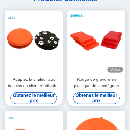
Vidéo
Adaptez la chaleur aux
Rouge de gravure en
besoins du client réutilisable
plastique de la catégorie
sûre durable emballe les
comestible pp Logo
Obtenez le meilleur
Obtenez le meilleur
réchauffeurs matériels de
Microwave Heat Packs
prix
prix
main de pp
Reusable