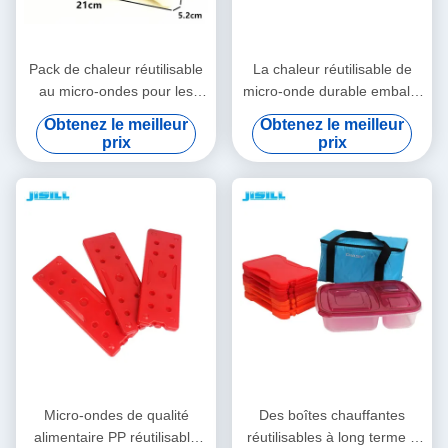
Pack de chaleur réutilisable
La chaleur réutilisable de
au micro-ondes pour les
micro-onde durable emballe
aliments / boîte à lunch,
la nourriture chaude
Obtenez le meilleur
Obtenez le meilleur
Pack de gel chaud-froid pour
d'éléments en plastique durs
prix
prix
les aliments surgelés
de la chaleur
Micro-ondes de qualité
Des boîtes chauffantes
alimentaire PP réutilisable
réutilisables à long terme à