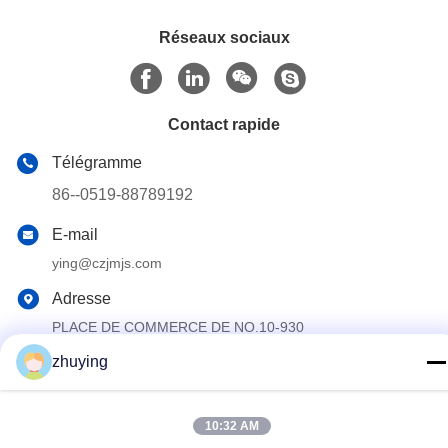
Réseaux sociaux
Contact rapide
Télégramme
86--0519-88789192
E-mail
ying@czjmjs.com
Adresse
PLACE DE COMMERCE DE NO.10-930
JIAHONGSHENGSHI, PROVINCE DE JIANGSU DE VILLE
DE CHANGZHOU DE SECTEUR DE ZHONGLOU
zhuying
Politique de confidentialité
|
Plan du site
10:32 AM