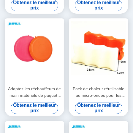
Obtenez le meilleur
Obtenez le meilleur
860g
thermique de long temps de
prix
prix
sac de déjeuner
Adaptez les réchauffeurs de
Pack de chaleur réutilisable
main matériels de paquets
au micro-ondes pour les
de chaleur réutilisables sûrs
aliments / boîte à lunch,
Obtenez le meilleur
Obtenez le meilleur
durables de pp
Pack de gel chaud-froid pour
prix
prix
les aliments surgelés