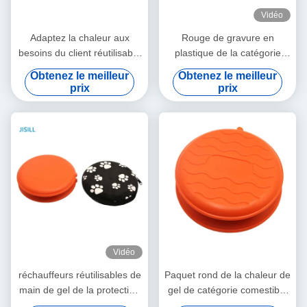
Vidéo
Adaptez la chaleur aux
Rouge de gravure en
besoins du client réutilisable
plastique de la catégorie
sûre durable emballe les
comestible pp Logo
Obtenez le meilleur
Obtenez le meilleur
réchauffeurs matériels de
Microwave Heat Packs
prix
prix
main de pp
Reusable
Vidéo
réchauffeurs réutilisables de
Paquet rond de la chaleur de
main de gel de la protection
gel de catégorie comestible
21.5x3cm de l'animal familier
réutilisable pour le chauffage