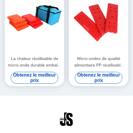
La chaleur réutilisable de
Micro-ondes de qualité
micro-onde durable emballe
alimentaire PP réutilisable
la nourriture chaude
boîtes de chaleur
Obtenez le meilleur
Obtenez le meilleur
d'éléments en plastique durs
personnalisée couleur facile
prix
prix
de la chaleur
à utiliser pour les aliments
surgelés