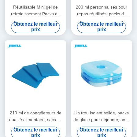
Réutilisable Mini gel de
200 ml personnalisés pour
refroidissement Packs de
repas réutilisés, packs de
glace pour le déjeuner Packs
glace en gel, plaque de
Obtenez le meilleur
Obtenez le meilleur
de congélateur durables
refroidissement pour la
prix
prix
pour les aliments surgelés
maison, pour les aliments
surgelés
210 ml de congélateurs de
Un trou isolant solide, packs
qualité alimentaire, sacs de
de glace pour déjeuner, avec
glace pour boîtes à lunch et
mini PCM gel, éléments de
Obtenez le meilleur
Obtenez le meilleur
réfrigérateurs, écologiques
refroidissement pour les
prix
prix