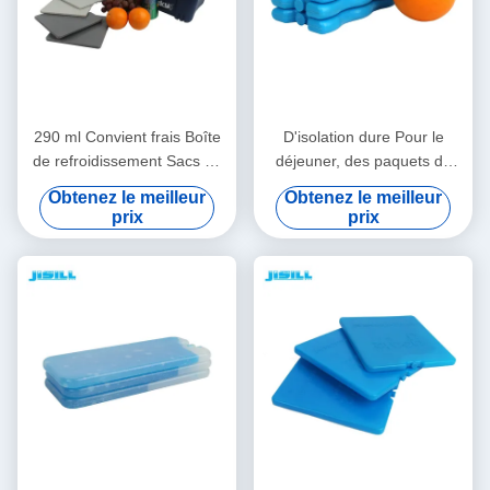
290 ml Convient frais Boîte
D'isolation dure Pour le
de refroidissement Sacs de
déjeuner, des paquets de
glace, congélateur Sacs de
glace 200 ml Pcm Gel
Obtenez le meilleur
Obtenez le meilleur
refroidissement 19*19*1 cm
Aliments conservés frais
prix
prix
Taille Pour les aliments
16,5*10*2 cm Taille Pour les
congelés
aliments congelés