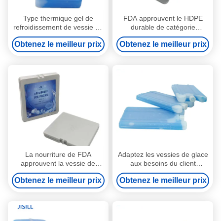
Type thermique gel de
FDA approuvent le HDPE
refroidissement de vessie de
durable de catégorie
glace réutilisable de gamelle
comestible de paquets de
Obtenez le meilleur prix
Obtenez le meilleur prix
pour un sac plus frais
congélateur de vessie de
glace plate de gamelle
La nourriture de FDA
Adaptez les vessies de glace
approuvent la vessie de
aux besoins du client
glace de gamelle/couleur
fraîches de sac de paquets
Obtenez le meilleur prix
Obtenez le meilleur prix
fraîche de gris de blocs de
bleus congelables de gel
congélateur de sac
pour le sac de courant
ascendant de déjeuner