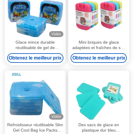
Vidéo
Glace mince durable
Mini briques de glace
réutilisable de gel de
adaptées et fraîches de sac
déjeuner de glace fraîche de
frais de déjeuner de briques
Obtenez le meilleur prix
Obtenez le meilleur prix
sac pour la nourriture fraîche
de glace pour le sac portatif
d'enfants
Vidéo
Refroidisseur réutilisable Slim
Des sacs de glace en
Gel Cool Bag Ice Packs
plastique dur bleu