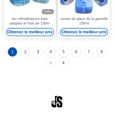
Vidéo
les refroidisseurs frais
vessie de glace de la gamelle
adaptés et frais de 130ml
130ml
amincissent la matière
Obtenez le meilleur prix
Obtenez le meilleur prix
plastique dure de vessies de
glace de déjeuner
1
2
3
4
5
6
7
8