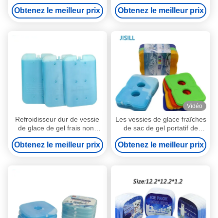
Lunch Ice Box pour les
réutilisables pour les
Obtenez le meilleur prix
Obtenez le meilleur prix
enfants
déjeuners minces pour les
aliments congelés
Vidéo
Refroidisseur dur de vessie
Les vessies de glace fraîches
de glace de gel frais non-
de sac de gel portatif de
toxique en plastique mince
cadeau déjeunent emballage
Obtenez le meilleur prix
Obtenez le meilleur prix
libre de haute qualité du
froid pour les paquets bleus
HDPE BPA pour les aliments
de congélateur de gamelle
surgelés dans le sac de
déjeuner