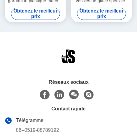
gardant le plastique matériel
vessies de glace spéciales
promotionnel froid de
rouges de forme de mini
Obtenez le meilleur
Obtenez le meilleur
catégorie comestible de
pour la médecine
prix
prix
changement de phase de
produit hydrofuge colorized
la vessie de glace
Réseaux sociaux
Contact rapide
Télégramme
86--0519-88789192