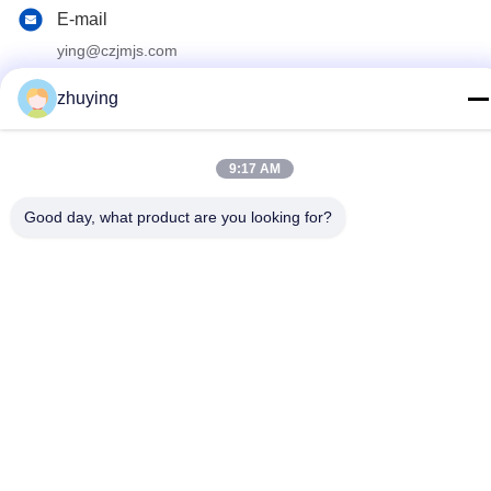
E-mail
ying@czjmjs.com
Adresse
zhuying
PLACE DE COMMERCE DE NO.10-930
JIAHONGSHENGSHI, PROVINCE DE JIANGSU DE VILLE
DE CHANGZHOU DE SECTEUR DE ZHONGLOU
9:17 AM
Good day, what product are you looking for?
Politique de confidentialité
|
Plan du site
La Chine est bonne. Qualité Grandes vessies de glace de
refroidisseur Fournisseur. Copyright © 2017-2026 Changzhou jisi
cold chain technology Co.,ltd Tout. Les droits sont réservés.