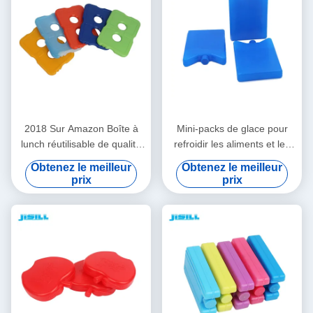
2018 Sur Amazon Boîte à
Mini-packs de glace pour
lunch réutilisable de qualité
refroidir les aliments et les
alimentaire, refroidisseur,
boissons dans les boîtes à
Obtenez le meilleur
Obtenez le meilleur
pack de glace mince et dur
lunch, les pique-niques et
prix
prix
pour sac à lunch, aspect
plus encore. Polyvalents,
transparent
portables et réutilisables
pour le camping, la pêche et
plus encore.