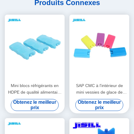
Produits Connexes
Mini blocs réfrigérants en
SAP CMC à l'intérieur de
HDPE de qualité alimentaire
mini vessies de glace de
Forme/Couleur/Taille/Impression/Emballage
Liquild pour des enfants 10,8
Obtenez le meilleur
Obtenez le meilleur
personnalisables Livraison
* 5,8 * 2cm
prix
prix
en 15-20 jours