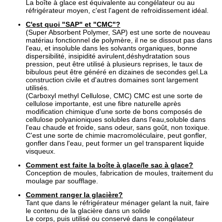
La boîte à glace est équivalente au congélateur ou au
réfrigérateur moyen, c'est l'agent de refroidissement idéal.
C'est quoi "SAP" et "CMC"?
(Super Absorbent Polymer, SAP) est une sorte de nouveau
matériau fonctionnel de polymère, il ne se dissout pas dans
l'eau, et insoluble dans les solvants organiques, bonne
dispersibilité, insipidité avirulent,déshydratation sous
pression, peut être utilisé à plusieurs reprises, le taux de
bibulous peut être généré en dizaines de secondes gel.La
construction civile et d'autres domaines sont largement
utilisés.
(Carboxyl methyl Cellulose, CMC) CMC est une sorte de
cellulose importante, est une fibre naturelle après
modification chimique d'une sorte de bons composés de
cellulose polyanioniques solubles dans l'eau,soluble dans
l'eau chaude et froide, sans odeur, sans goût, non toxique.
C'est une sorte de chimie macromoléculaire, peut gonfler,
gonfler dans l'eau, peut former un gel transparent liquide
visqueux.
Comment est faite la boîte à glace/le sac à glace?
Conception de moules, fabrication de moules, traitement du
moulage par soufflage.
Comment ranger la glacière?
Tant que dans le réfrigérateur ménager gelant la nuit, faire
le contenu de la glacière dans un solide
Le corps, puis utilisé ou conservé dans le congélateur