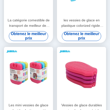
La catégorie comestible de
les vessies de glace en
transport de meilleur des
plastique colorized rigides
prix de glace de gel de
colorées de catégorie
Obtenez le meilleur
Obtenez le meilleur
sports aquatiques de
comestible de HDPE
prix
prix
pomme HDPE solaire
emploient extensivement
vaccinique de forme
gardent le refroidisseur froid
colorized des vessies de
de bouteille de gel pour la
glace pour la nourriture
gamelle d'enfants
Les mini vessies de glace
Vessies de glace durables