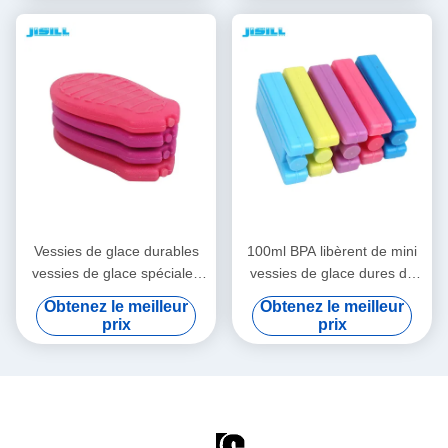
gardent le refroidisseur froid
produit hydrofuge colorized
de bouteille de gel pour la
la vessie de glace
gamelle d'enfants
Vessies de glace durables
100ml BPA libèrent de mini
vessies de glace spéciales
vessies de glace dures de
rouges de forme de mini
HDPE aucun bloc de glace
Obtenez le meilleur
Obtenez le meilleur
pour la médecine
coloré disjoint de
prix
prix
congélateur pour le sac de
déjeuner