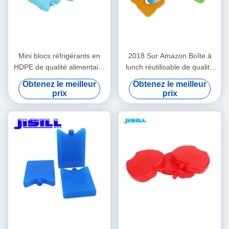
Mini blocs réfrigérants en
2018 Sur Amazon Boîte à
HDPE de qualité alimentaire
lunch réutilisable de qualité
Forme/Couleur/Taille/Impression/Emballage
alimentaire, refroidisseur,
Obtenez le meilleur
Obtenez le meilleur
personnalisables Livraison
pack de glace mince et dur
prix
prix
en 15-20 jours
pour sac à lunch, aspect
transparent