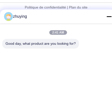
Politique de confidentialité
|
Plan du site
La Chine est bonne. Qualité Grandes vessies de glace de
zhuying
refroidisseur Fournisseur. Copyright © 2017-2026 Changzhou jisi
cold chain technology Co.,ltd Tout. Les droits sont réservés.
2:41 AM
Good day, what product are you looking for?