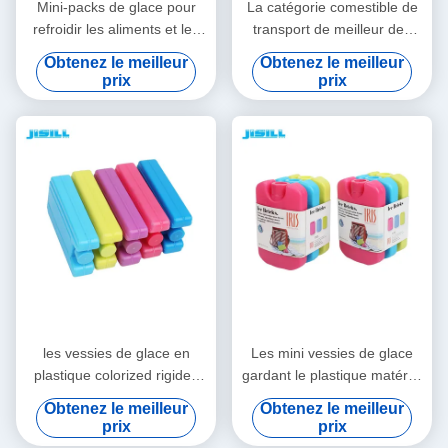
Mini-packs de glace pour
La catégorie comestible de
refroidir les aliments et les
transport de meilleur des
boissons dans les boîtes à
prix de glace de gel de
Obtenez le meilleur
Obtenez le meilleur
lunch, les pique-niques et
sports aquatiques de
prix
prix
plus encore. Polyvalents,
pomme HDPE solaire
portables et réutilisables
vaccinique de forme
pour le camping, la pêche et
colorized des vessies de
plus encore.
glace pour la nourriture
les vessies de glace en
Les mini vessies de glace
plastique colorized rigides
gardant le plastique matériel
colorées de catégorie
promotionnel froid de
Obtenez le meilleur
Obtenez le meilleur
comestible de HDPE
catégorie comestible de
prix
prix
emploient extensivement
changement de phase de