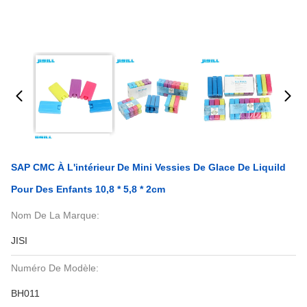
SAP CMC À L'intérieur De Mini Vessies De Glace De Liquild
Pour Des Enfants 10,8 * 5,8 * 2cm
Nom De La Marque:
JISI
Numéro De Modèle:
BH011