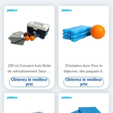
290 ml Convient frais Boîte
D'isolation dure Pour le
de refroidissement Sacs de
déjeuner, des paquets de
glace, congélateur Sacs de
glace 200 ml Pcm Gel
Obtenez le meilleur
Obtenez le meilleur
refroidissement 19*19*1 cm
Aliments conservés frais
prix
prix
Taille Pour les aliments
16,5*10*2 cm Taille Pour les
congelés
aliments congelés