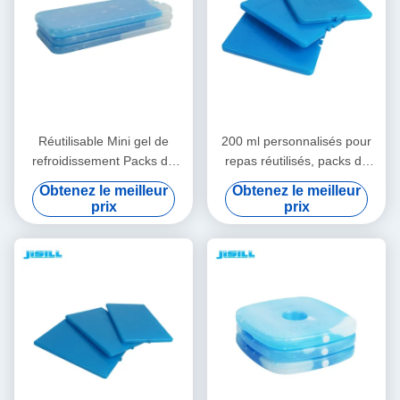
Réutilisable Mini gel de
200 ml personnalisés pour
refroidissement Packs de
repas réutilisés, packs de
glace pour le déjeuner Packs
glace en gel, plaque de
Obtenez le meilleur
Obtenez le meilleur
de congélateur durables
refroidissement pour la
prix
prix
pour les aliments surgelés
maison, pour les aliments
surgelés