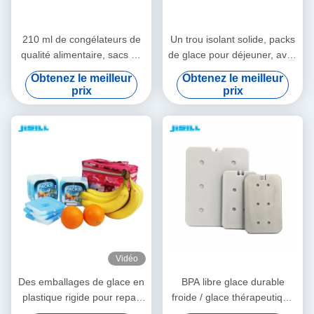
210 ml de congélateurs de
Un trou isolant solide, packs
qualité alimentaire, sacs de
de glace pour déjeuner, avec
glace pour boîtes à lunch et
mini PCM gel, éléments de
Obtenez le meilleur
Obtenez le meilleur
réfrigérateurs, écologiques
refroidissement pour les
prix
prix
aliments congelés
Vidéo
Des emballages de glace en
BPA libre glace durable
plastique rigide pour repas
froide / glace thérapeutique
de qualité alimentaire en
légère pour les aliments