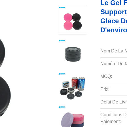
Le Gel 
Support
Glace D
D'envir
Nom De La M
Numéro De M
MOQ:
Prix:
Délai De Livr
Conditions D
Paiement: