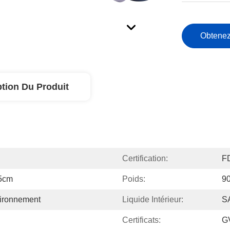
Obtenez
ption Du Produit
Certification:
F
.5cm
Poids:
90
ironnement
Liquide Intérieur:
S
Certificats:
G