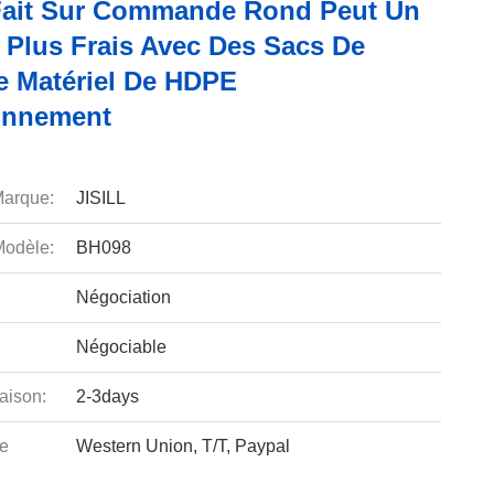
Fait Sur Commande Rond Peut Un
 Plus Frais Avec Des Sacs De
e Matériel De HDPE
onnement
arque:
JISILL
odèle:
BH098
Négociation
Négociable
aison:
2-3days
e
Western Union, T/T, Paypal