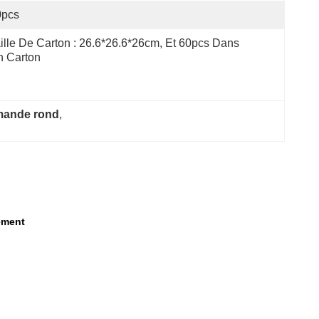
0pcs
ille De Carton : 26.6*26.6*26cm, Et 60pcs Dans 
n Carton
mmande rond
, 
ement