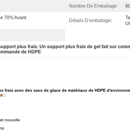
Nombre De Emballage:
6
e 70% Avant 
Ta
Détails D'emballage:
U
upport plus frais
, 
Un support plus frais de gel fait sur co
r commande de HDPE
lus frais avec des sacs de glace de matériaux de HDPE d'environn
e :
 et nouvelle
ng