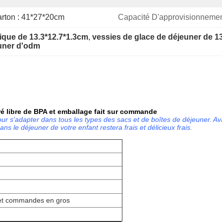
arton : 41*27*20cm
Capacité D'approvisionnemen
tique de 13.3*12.7*1.3cm
, 
vessies de glace de déjeuner de 1
euner d'odm
ré libre de BPA et emballage fait sur commande
ur s'adapter dans tous les types des sacs et de boîtes de déjeuner. Av
ns le déjeuner de votre enfant restera frais et délicieux frais.
et commandes en gros