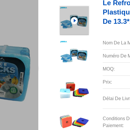
Le Refr
Plastiq
De 13.3
Nom De La M
Numéro De M
MOQ:
Prix:
Délai De Livr
Conditions D
Paiement: