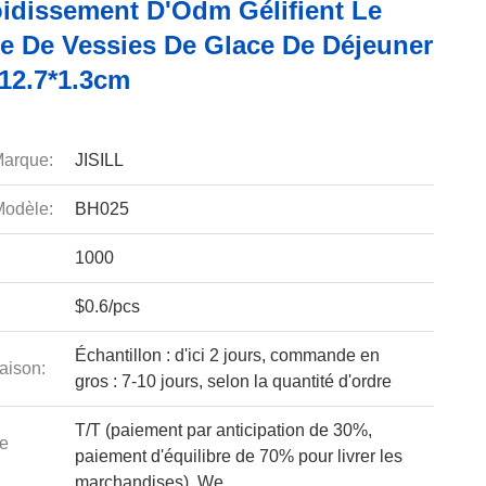
oidissement D'Odm Gélifient Le
ue De Vessies De Glace De Déjeuner
*12.7*1.3cm
arque:
JISILL
odèle:
BH025
1000
$0.6/pcs
Échantillon : d'ici 2 jours, commande en
aison:
gros : 7-10 jours, selon la quantité d'ordre
T/T (paiement par anticipation de 30%,
e
paiement d'équilibre de 70% pour livrer les
marchandises), We