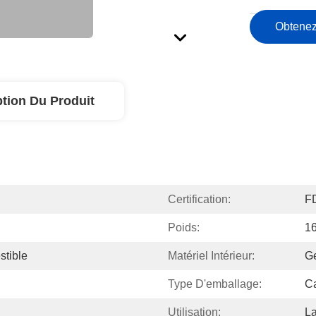
Obtenez
ption Du Produit
Certification:
F
Poids:
1
tible
Matériel Intérieur:
Ge
Type D'emballage:
Ca
Utilisation:
La