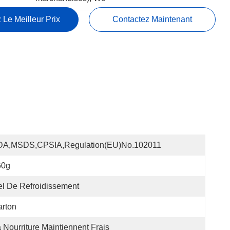
 Le Meilleur Prix
Contactez Maintenant
DA,MSDS,CPSIA,Regulation(EU)no.102011
60g
l De Refroidissement
rton
 Nourriture Maintiennent Frais