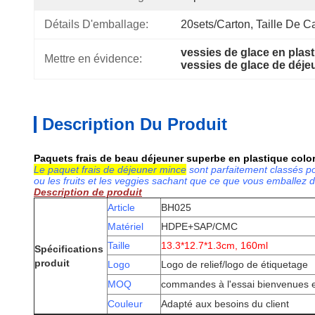
Détails D'emballage:
20sets/carton, Taille De C
vessies de glace en plas
Mettre en évidence:
vessies de glace de déj
Description Du Produit
Paquets frais de beau déjeuner superbe en plastique colo
Le paquet frais de déjeuner mince
sont parfaitement classés po
ou les fruits et les veggies sachant que ce que vous emballez da
Description de produit
Article
BH025
Matériel
HDPE+SAP/CMC
Taille
13.3*12.7*1.3cm, 160ml
Spécifications
produit
Logo
Logo de relief/logo de étiquetage
MOQ
commandes à l'essai bienvenues 
Couleur
Adapté aux besoins du client