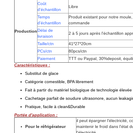
Coût
Libre
d'échantillon
Temps
Produit existant pour notre moule,
d'échantillon
commande
Délai de
Production
2 à 5 jours après l'échantillon ap
livraison
Taille/ctn
41*27*20cm
PCs/ctn
80pcs/ctn
Paiement
TTT ou Paypal, 30%deposit, équil
Caractéristiques :
Substitut de glace
Catégorie comestible, BPA librement
Fait à partir du matériel biologique de technologie élevée
Cachetage parfait de soudure ultrasonore, aucun leakagi
Pratique, facile à clean&Durable
Portée d'application :
il peut épargner l'électricité, 
Pour le réfrigérateur
maintenir le froid dans l'état 
l'électricité.