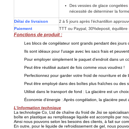
Des vessies de glace congelées d
nécessité de déterminer la forme
Délai de livraison
2 à 5 jours après l'échantillon approuv
Paiement
TTT ou Paypal, 30%deposit, équilibre
Fonctions de produit :
Les blocs de congélateur sont grands pendant des jours
Ils sont idéaux pour l'usage avec les sacs frais et peuve
Pour employer simplement le paquet d'endroit dans un cong
Peut être réutilisé autant de fois comme vous voudrez !
Perfectionnez pour garder votre froid de nourriture et de 
Peut être employé dans des boîtes plus fraîches ou des sa
Utilisé dans le transport de fond : La glacière est un ch
Économie d'énergie : Après congélation, la glacière peut a
L'information technique
La technologie Co, Ltd de chaîne du froid de Jisi se spécialisa
boîte en plastique au remplissage liquide est accomplis par n
Ainsi nous pouvons selon les besoins des clients, à fait sur co
En outre, pour le liquide de refroidissement de gel, nous pou