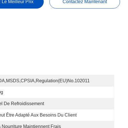
 Le Meilleur Prix
Contactez Maintenant
DA,MSDS,CPSIA,Regulation(EU)no.102011
0g
l De Refroidissement
ut Être Adapté Aux Besoins Du Client
 Nourriture Maintiennent Frais