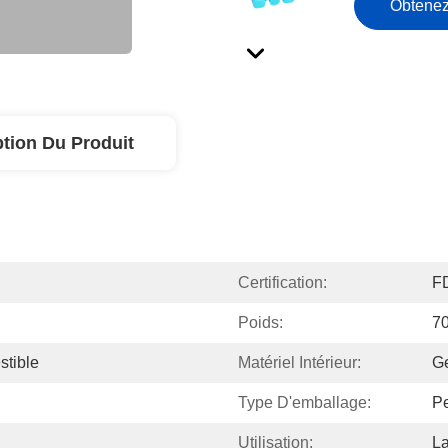
Obtenez
ption Du Produit
Certification:
F
Poids:
7
tible
Matériel Intérieur:
Ge
Type D'emballage:
Pe
Utilisation:
La