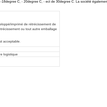
-18degree C, - 20degree C, - ect de 30degree C. La société également
eloppé/imprimé de rétrécissement de
étrécissement ou tout autre emballage
st acceptable.
e logistique