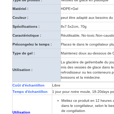
Type de produit :
Vessies de glace en plastique
Matériel :
HDPE+Gel
Couleur :
peut être adapté aux besoins du 
Spécifications :
8x7.5x2cm, 70g
Caractéristique :
Réutilisable, No-toxic.Non-causti
Précongelez le temps :
Placez-le dans le congélateur plu
Type de gel :
Maintenez doux au-dessous de 0
La glacière de gel/emballe du jou
mis des vessies de glace dans le
Utilisation :
refroidisseur ou les conteneurs p
boissons et la médecine.
Coût d'échantillon
Libre
Temps d'échantillon
1 jour pour notre moule, 18-20days p
Mettez ce produit en 12 heures a
dans le congélateur, selon le b
de congélation.
Utilisation