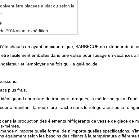
oivent être placées à plat ou selon la
.
é
 de 70% avant expédition
 d'été chauds en ayant un pique-nique, BARBECUE ou extérieur de dine
nt être facilement emballés dans une valise pour l'usage en vacances à l
élateur et l'employer une fois qu'il a gelé solide.
boissons.
cs plus frais.
oix idéal quand nourriture de transport, drogues, la médecine qui a d'un
ider à maintenir la nourriture fraîche dans le réfrigérateur ou le réfr
nt dans la production des éléments réfrigérants de vessie de glace de 
ous-mêmes.
mmande n'importe quelle forme, de n'importe quelles spécifications, n'im
vons également selon les besoins des clients à la température différe