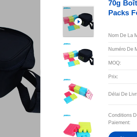
70g Boî
Packs F
Nom De La M
Numéro De M
MOQ:
Prix:
Délai De Livr
Conditions D
Paiement: