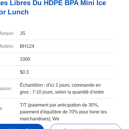
tes Libres Du HDPE BPA Mini Ice
or Lunch
arque:
JS
odèle:
BH124
1000
$0.3
Échantillon : d'ici 2 jours, commande en
aison:
gros : 7-10 jours, selon la quantité d'ordre
T/T (paiement par anticipation de 30%,
e
paiement d'équilibre de 70% pour livrer les
marchandises), We