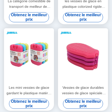
La catégorie comestible de
les vessies de glace en
transport de meilleur des
plastique colorized rigides
prix de glace de gel de
colorées de catégorie
Obtenez le meilleur
Obtenez le meilleur
sports aquatiques de
comestible de HDPE
prix
prix
pomme HDPE solaire
emploient extensivement
vaccinique de forme
gardent le refroidisseur froid
colorized des vessies de
de bouteille de gel pour la
glace pour la nourriture
gamelle d'enfants
Les mini vessies de glace
Vessies de glace durables
gardant le plastique matériel
vessies de glace spéciales
promotionnel froid de
rouges de forme de mini
Obtenez le meilleur
Obtenez le meilleur
catégorie comestible de
pour la médecine
prix
prix
changement de phase de