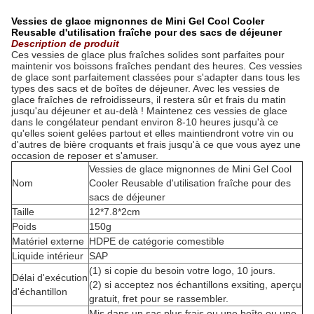
Vessies de glace mignonnes de Mini Gel Cool Cooler
Reusable d'utilisation fraîche pour des sacs de déjeuner
Description de produit
Ces vessies de glace plus fraîches solides sont parfaites pour
maintenir vos boissons fraîches pendant des heures. Ces vessies
de glace sont parfaitement classées pour s'adapter dans tous les
types des sacs et de boîtes de déjeuner. Avec les vessies de
glace fraîches de refroidisseurs, il restera sûr et frais du matin
jusqu'au déjeuner et au-delà ! Maintenez ces vessies de glace
dans le congélateur pendant environ 8-10 heures jusqu'à ce
qu'elles soient gelées partout et elles maintiendront votre vin ou
d'autres de bière croquants et frais jusqu'à ce que vous ayez une
occasion de reposer et s'amuser.
Vessies de glace mignonnes de Mini Gel Cool
Nom
Cooler Reusable d'utilisation fraîche pour des
sacs de déjeuner
Taille
12*7.8*2cm
Poids
150g
Matériel externe
HDPE de catégorie comestible
Liquide intérieur
SAP
(1) si copie du besoin votre logo, 10 jours.
Délai d'exécution
(2) si acceptez nos échantillons exsiting, aperçu
d'échantillon
gratuit, fret pour se rassembler.
Mis dans un sac plus frais ou une boîte ou une