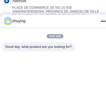
Adresse
PLACE DE COMMERCE DE NO.10-930
JIAHONGSHENGSHI, PROVINCE DE JIANGSU DE VILLE
DE CHANGZHOU DE SECTEUR DE ZHONGLOU
zhuying
Politique de confidentialité
|
Plan du site
4:47 AM
La Chine est bonne. Qualité Grandes vessies de glace de
refroidisseur Fournisseur. Copyright © 2017-2026 Changzhou jisi
Good day, what product are you looking for?
cold chain technology Co.,ltd Tout. Les droits sont réservés.