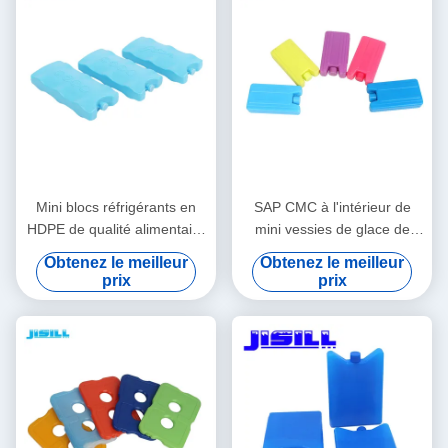
Mini blocs réfrigérants en
SAP CMC à l'intérieur de
HDPE de qualité alimentaire
mini vessies de glace de
Forme/Couleur/Taille/Impression/Emballage
Liquild pour des enfants 10,8
Obtenez le meilleur
Obtenez le meilleur
personnalisables Livraison
* 5,8 * 2cm
prix
prix
en 15-20 jours