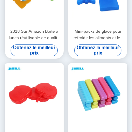
2018 Sur Amazon Boîte à
Mini-packs de glace pour
lunch réutilisable de qualité
refroidir les aliments et les
alimentaire, refroidisseur,
boissons dans les boîtes à
Obtenez le meilleur
Obtenez le meilleur
pack de glace mince et dur
lunch, les pique-niques et
prix
prix
pour sac à lunch, aspect
plus encore. Polyvalents,
transparent
portables et réutilisables
pour le camping, la pêche et
plus encore.