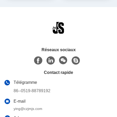
produit hydrofuge colorized
la vessie de glace
Réseaux sociaux
Contact rapide
Télégramme
86--0519-88789192
E-mail
ying@czjmjs.com