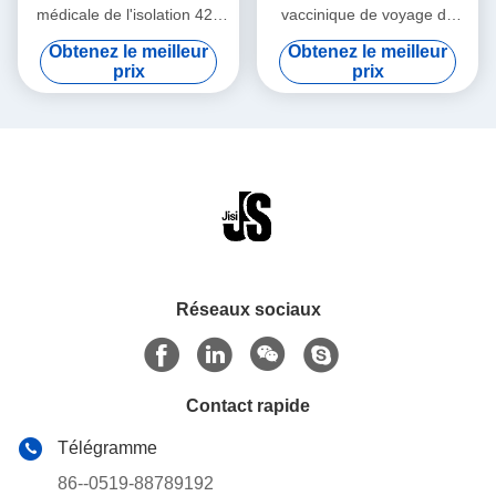
médicale de l'isolation 42L
vaccinique de voyage de
pour le stockage de
tissu d'Oxford a isolé
Obtenez le meilleur
Obtenez le meilleur
médecine
recyclable
prix
prix
Réseaux sociaux
Contact rapide
Télégramme
86--0519-88789192