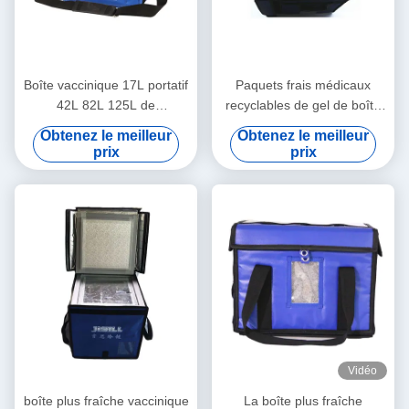
Boîte vaccinique 17L portatif
Paquets frais médicaux
42L 82L 125L de
recyclables de gel de boîte
refroidisseur de chaîne du
pour le transport vaccinique
Obtenez le meilleur
Obtenez le meilleur
froid de transporteur
de sang
prix
prix
Vidéo
boîte plus fraîche vaccinique
La boîte plus fraîche