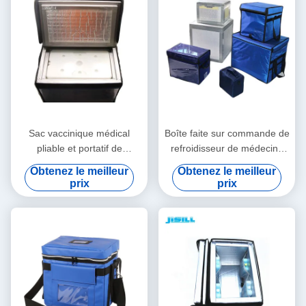
Sac vaccinique médical
Boîte faite sur commande de
pliable et portatif de
refroidisseur de médecine
refroidisseur/sac d'épaule
pour le transport vaccinique
Obtenez le meilleur
Obtenez le meilleur
grande capacité
de fond d'entreposage au
prix
prix
froid