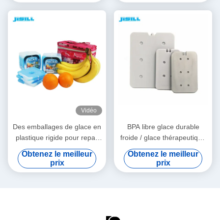
aliments congelés
Vidéo
Des emballages de glace en
BPA libre glace durable
plastique rigide pour repas
froide / glace thérapeutique
de qualité alimentaire en
légère pour les aliments
Obtenez le meilleur
Obtenez le meilleur
HDPE
surgelés
prix
prix