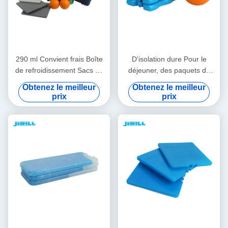
290 ml Convient frais Boîte
D'isolation dure Pour le
de refroidissement Sacs de
déjeuner, des paquets de
glace, congélateur Sacs de
glace 200 ml Pcm Gel
Obtenez le meilleur
Obtenez le meilleur
refroidissement 19*19*1 cm
Aliments conservés frais
prix
prix
Taille Pour les aliments
16,5*10*2 cm Taille Pour les
congelés
aliments congelés