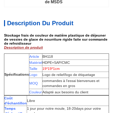
de MSDS
Description Du Produit
Stockage frais de couleur de matière plastique de déjeuner
de vessies de glace de nourriture rigide faite sur commande
de refroidisseur
Description de produit
Article
BH118
Matériel
HDPE+SAP/CMC
Taille
19*19*1cm
Spécifications
Logo
Logo de relief/logo de étiquetage
commandes à l'essai bienvenues et
MOQ
commandes en gros
Couleur
Adapté aux besoins du client
Coût
Libre
d'échantillon
Temps
1 jour pour notre moule, 18-20days pour votre