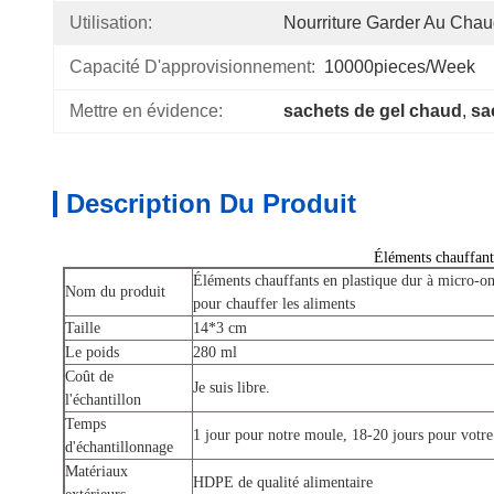
Utilisation:
Nourriture Garder Au Cha
Capacité D'approvisionnement:
10000pieces/week
Mettre en évidence:
sachets de gel chaud
, 
sa
Description Du Produit
Éléments chauffants
Éléments chauffants en plastique dur à micro-on
Nom du produit
pour chauffer les aliments
Taille
14*3 cm
Le poids
280 ml
Coût de
Je suis libre.
l'échantillon
Temps
1 jour pour notre moule, 18-20 jours pour votr
d'échantillonnage
Matériaux
HDPE de qualité alimentaire