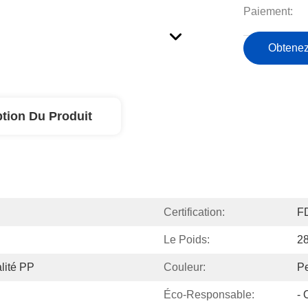
Paiement:
Obtenez
ption Du Produit
Certification:
F
Le Poids:
2
lité PP
Couleur:
Pe
Éco-Responsable:
- 