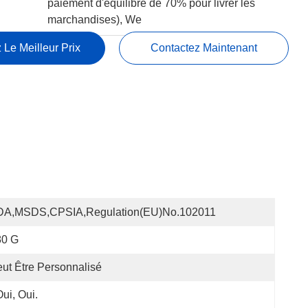
paiement d'équilibre de 70% pour livrer les
marchandises), We
 Le Meilleur Prix
Contactez Maintenant
DA,MSDS,CPSIA,Regulation(EU)no.102011
80 G
ut Être Personnalisé
Oui, Oui.