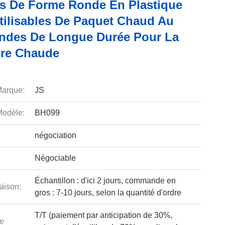
s De Forme Ronde En Plastique
tilisables De Paquet Chaud Au
ndes De Longue Durée Pour La
ure Chaude
arque:
JS
odèle:
BH099
négociation
Négociable
Échantillon : d'ici 2 jours, commande en
aison:
gros : 7-10 jours, selon la quantité d'ordre
T/T (paiement par anticipation de 30%,
e