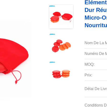
Élément
Dur Réu
Micro-O
Nourrit
Nom De La M
Numéro De M
MOQ:
Prix:
Délai De Livr
Conditions D