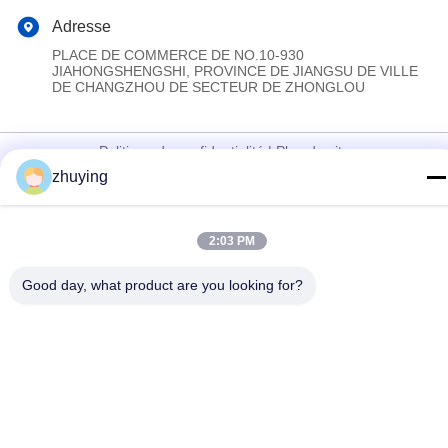
Adresse
PLACE DE COMMERCE DE NO.10-930
JIAHONGSHENGSHI, PROVINCE DE JIANGSU DE VILLE
DE CHANGZHOU DE SECTEUR DE ZHONGLOU
Politique de confidentialité
|
Plan du site
zhuying
La Chine est bonne. Qualité Grandes vessies de glace de
refroidisseur Fournisseur. Copyright © 2017-2026 Changzhou jisi
cold chain technology Co.,ltd Tout. Les droits sont réservés.
2:03 PM
Good day, what product are you looking for?