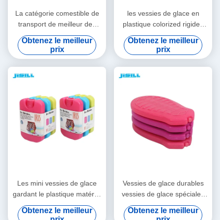
La catégorie comestible de
les vessies de glace en
transport de meilleur des
plastique colorized rigides
prix de glace de gel de
colorées de catégorie
Obtenez le meilleur
Obtenez le meilleur
sports aquatiques de
comestible de HDPE
prix
prix
pomme HDPE solaire
emploient extensivement
vaccinique de forme
gardent le refroidisseur froid
colorized des vessies de
de bouteille de gel pour la
glace pour la nourriture
gamelle d'enfants
Les mini vessies de glace
Vessies de glace durables
gardant le plastique matériel
vessies de glace spéciales
promotionnel froid de
rouges de forme de mini
Obtenez le meilleur
Obtenez le meilleur
catégorie comestible de
pour la médecine
prix
prix