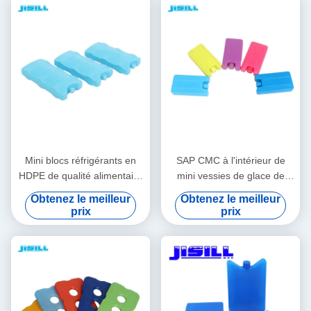
Mini blocs réfrigérants en
SAP CMC à l'intérieur de
HDPE de qualité alimentaire
mini vessies de glace de
Forme/Couleur/Taille/Impression/Emballage
Liquild pour des enfants 10,8
Obtenez le meilleur
Obtenez le meilleur
personnalisables Livraison
* 5,8 * 2cm
prix
prix
en 15-20 jours