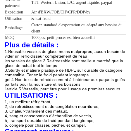
TTT Western Union, L/C, argent liquide, paypal
paiement
Expédition
Air d'EXW/FOB/CIF/CFR/DDP/by
Utilisation
&heat froid
Carton standard d'exportation ou adapté aux besoins du
Emballage
client
MOQ
1000pcs, petit procès est bien accueilli
Plus de détails
:
1.Reusable vessies de glace moins malpropres, aucun besoin de
vider un refroidisseur complètement de l'eau
les vessies de glace 2.Re-freezable sont meilleur marché que la
glace de achat tout le temps
3.Sturdy et matière plastique de HDPE sûr durable de catégorie
comestible. Tenez le froid pendant longtemps
gel 4.Non-toxic de refroidissement à l'intérieur aux paquets gelés
parfaits pour la nourriture et les boissons
l'article 5.Versatile, peut être pour l'usage de premiers secours
UTILISATIONS :
1, un meilleur réfrigérant,
2, de refroidissement et de congélation nourritures,
3, Chaleur-traitement des métaux,
4, sang et conservation d'échantillon de vaccin,
5, transport durable de froid pendant longtemps,
6, congelé pour chasser, pêcher, et camper,