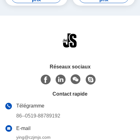
changement de phase de
produit hydrofuge colorized
la vessie de glace
Réseaux sociaux
Contact rapide
Télégramme
86--0519-88789192
E-mail
ying@czjmjs.com