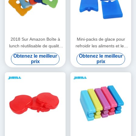
2018 Sur Amazon Boîte à
Mini-packs de glace pour
lunch réutilisable de qualité
refroidir les aliments et les
alimentaire, refroidisseur,
boissons dans les boîtes à
Obtenez le meilleur
Obtenez le meilleur
pack de glace mince et dur
lunch, les pique-niques et
prix
prix
pour sac à lunch, aspect
plus encore. Polyvalents,
transparent
portables et réutilisables
pour le camping, la pêche et
plus encore.