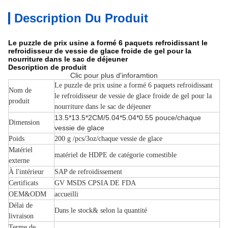
Description Du Produit
Le puzzle de prix usine a formé 6 paquets refroidissant le
refroidisseur de vessie de glace froide de gel pour la
nourriture dans le sac de déjeuner
Description de produit
Clic pour plus d'inforamtion
Le puzzle de prix usine a formé 6 paquets refroidissant
Nom de
le refroidisseur de vessie de glace froide de gel pour la
produit
nourriture dans le sac de déjeuner
13.5*13.5*2CM/
5.04*5.04*0.55 pouce/chaque
Dimension
vessie de glace
Poids
200 g /pcs/3oz/chaque vessie de glace
Matériel
matériel de HDPE de catégorie comestible
externe
À l'intérieur
SAP de refroidissement
Certificats
GV MSDS CPSIA DE FDA
OEM&ODM
accueilli
Délai de
Dans le stock& selon la quantité
livraison
Terme de