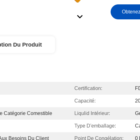
Obtenez
ption Du Produit
Certification:
F
Capacité:
2
 Catégorie Comestible
Liqulid Intérieur:
Ge
Type D'emballage:
Ca
 Aux Besoins Du Client
Point De Congélation:
0