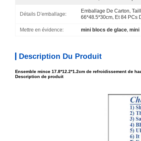
Emballage De Carton, Taill
Détails D'emballage:
66*48.5*30cm, Et 84 PCs 
Mettre en évidence:
mini blocs de glace
, 
mini
Description Du Produit
Ensemble mince 17.8*12.2*1.2cm de refroidissement de haut
Description de produit