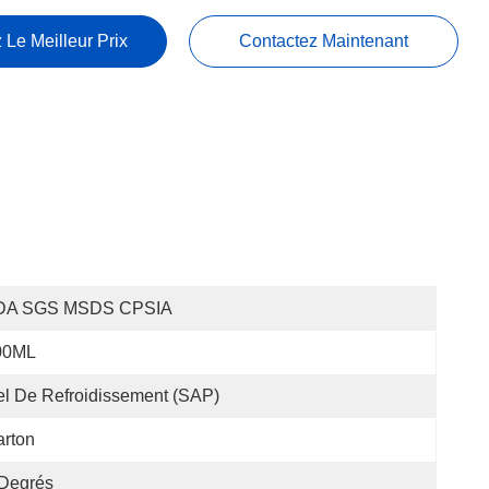
 Le Meilleur Prix
Contactez Maintenant
DA SGS MSDS CPSIA
00ML
l De Refroidissement (SAP)
rton
 Degrés