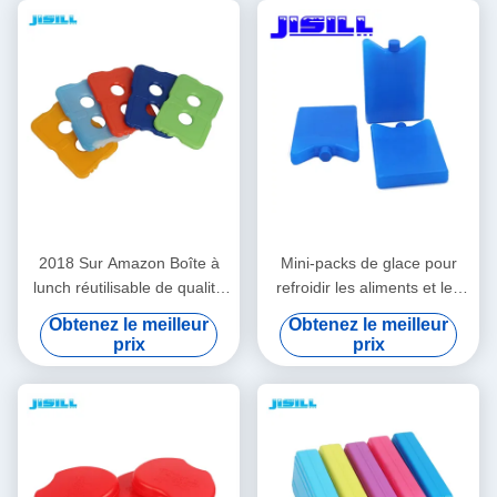
2018 Sur Amazon Boîte à
Mini-packs de glace pour
lunch réutilisable de qualité
refroidir les aliments et les
alimentaire, refroidisseur,
boissons dans les boîtes à
Obtenez le meilleur
Obtenez le meilleur
pack de glace mince et dur
lunch, les pique-niques et
prix
prix
pour sac à lunch, aspect
plus encore. Polyvalents,
transparent
portables et réutilisables
pour le camping, la pêche et
plus encore.