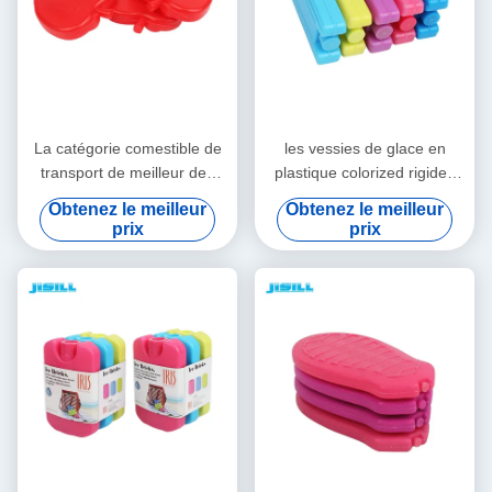
La catégorie comestible de
les vessies de glace en
transport de meilleur des
plastique colorized rigides
prix de glace de gel de
colorées de catégorie
Obtenez le meilleur
Obtenez le meilleur
sports aquatiques de
comestible de HDPE
prix
prix
pomme HDPE solaire
emploient extensivement
vaccinique de forme
gardent le refroidisseur froid
colorized des vessies de
de bouteille de gel pour la
glace pour la nourriture
gamelle d'enfants