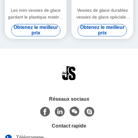
Les mini vessies de glace
Vessies de glace durables
gardant le plastique matériel
vessies de glace spéciales
promotionnel froid de
rouges de forme de mini
Obtenez le meilleur
Obtenez le meilleur
catégorie comestible de
pour la médecine
prix
prix
changement de phase de
produit hydrofuge colorized
la vessie de glace
Réseaux sociaux
Contact rapide
Télégramme