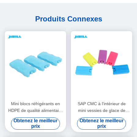
Produits Connexes
Mini blocs réfrigérants en
SAP CMC à l'intérieur de
HDPE de qualité alimentaire
mini vessies de glace de
Forme/Couleur/Taille/Impression/Emballage
Liquild pour des enfants 10,8
Obtenez le meilleur
Obtenez le meilleur
personnalisables Livraison
* 5,8 * 2cm
prix
prix
en 15-20 jours