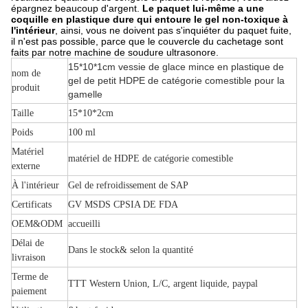
épargnez beaucoup d'argent.
Le paquet lui-même a une
coquille en plastique dure qui entoure le gel non-toxique à
l'intérieur
, ainsi, vous ne doivent pas s'inquiéter du paquet fuite,
il n'est pas possible, parce que le couvercle du cachetage sont
faits par notre machine de soudure ultrasonore.
15*10*1cm vessie de glace mince en plastique de
nom de
gel de petit HDPE de catégorie comestible pour la
produit
gamelle
Taille
15*10*2cm
Poids
100 ml
Matériel
matériel de HDPE de catégorie comestible
externe
À l'intérieur
Gel de refroidissement de SAP
Certificats
GV MSDS CPSIA DE FDA
OEM&ODM
accueilli
Délai de
Dans le stock& selon la quantité
livraison
Terme de
TTT Western Union, L/C, argent liquide, paypal
paiement