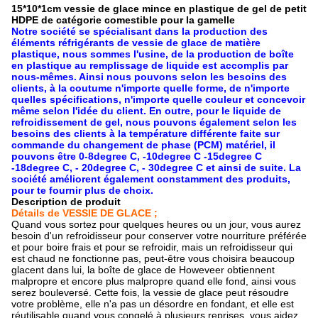
15*10*1cm vessie de glace mince en plastique de gel de petit
HDPE de catégorie comestible pour la gamelle
Notre société se spécialisant dans la production des
éléments réfrigérants de vessie de glace de matière
plastique, nous sommes l'usine, de la production de boîte
en plastique au remplissage de liquide est accomplis par
nous-mêmes. Ainsi nous pouvons selon les besoins des
clients, à la coutume n'importe quelle forme, de n'importe
quelles spécifications, n'importe quelle couleur et concevoir
même selon l'idée du client. En outre, pour le liquide de
refroidissement de gel, nous pouvons également selon les
besoins des clients à la température différente faite sur
commande du changement de phase (PCM) matériel, il
pouvons être 0-8degree C, -10degree C -15degree C
-18degree C, - 20degree C, - 30degree C et ainsi de suite. La
société améliorent également constamment des produits,
pour te fournir plus de choix.
Description de produit
Détails de VESSIE DE GLACE ;
Quand vous sortez pour quelques heures ou un jour, vous aurez
besoin d'un refroidisseur pour conserver votre nourriture préférée
et pour boire frais et pour se refroidir, mais un refroidisseur qui
est chaud ne fonctionne pas, peut-être vous choisira beaucoup
glacent dans lui, la boîte de glace de Howeveer obtiennent
malpropre et encore plus malpropre quand elle fond, ainsi vous
serez bouleversé. Cette fois, la vessie de glace peut résoudre
votre problème, elle n'a pas un désordre en fondant, et elle est
réutilisable quand vous congelé à plusieurs reprises, vous aidez