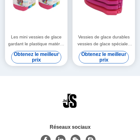
Les mini vessies de glace
Vessies de glace durables
gardant le plastique matériel
vessies de glace spéciales
promotionnel froid de
rouges de forme de mini
Obtenez le meilleur
Obtenez le meilleur
catégorie comestible de
pour la médecine
prix
prix
changement de phase de
produit hydrofuge colorized
la vessie de glace
Réseaux sociaux