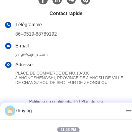
Contact rapide
Télégramme
86--0519-88789192
E-mail
ying@czjmjs.com
Adresse
PLACE DE COMMERCE DE NO.10-930
JIAHONGSHENGSHI, PROVINCE DE JIANGSU DE VILLE
DE CHANGZHOU DE SECTEUR DE ZHONGLOU
Politique de confidentialité
|
Plan du site
zhuying
La Chine est bonne. Qualité Grandes vessies de glace de
refroidisseur Fournisseur. Copyright © 2017-2026 Changzhou jisi
cold chain technology Co.,ltd Tout. Les droits sont réservés.
11:28 PM