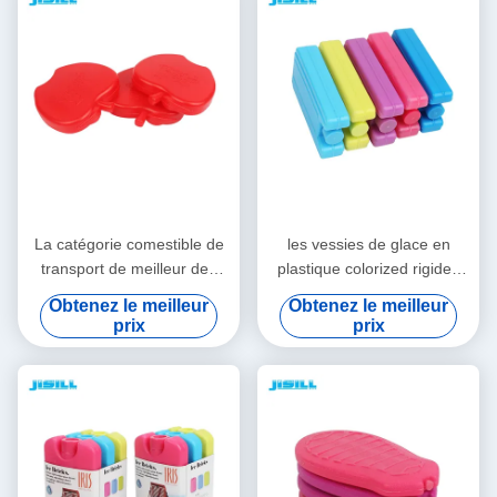
pour le camping, la pêche et
plus encore.
La catégorie comestible de
les vessies de glace en
transport de meilleur des
plastique colorized rigides
prix de glace de gel de
colorées de catégorie
Obtenez le meilleur
Obtenez le meilleur
sports aquatiques de
comestible de HDPE
prix
prix
pomme HDPE solaire
emploient extensivement
vaccinique de forme
gardent le refroidisseur froid
colorized des vessies de
de bouteille de gel pour la
glace pour la nourriture
gamelle d'enfants