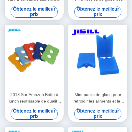
Forme/Couleur/Taille/Impression/Emballage
Liquild pour des enfants 10,8
Obtenez le meilleur
Obtenez le meilleur
personnalisables Livraison
* 5,8 * 2cm
prix
prix
en 15-20 jours
2018 Sur Amazon Boîte à
Mini-packs de glace pour
lunch réutilisable de qualité
refroidir les aliments et les
alimentaire, refroidisseur,
boissons dans les boîtes à
Obtenez le meilleur
Obtenez le meilleur
pack de glace mince et dur
lunch, les pique-niques et
prix
prix
pour sac à lunch, aspect
plus encore. Polyvalents,
transparent
portables et réutilisables