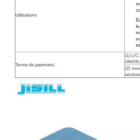
m
c
Utilisations
É
la
no
o
e
(1) L/C
UNION
Terme de paiement :
(2) nou
service