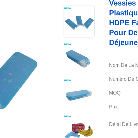
Vessies 
Plastiq
HDPE Fa
Pour De
Déjeune
Nom De La M
Numéro De M
MOQ:
Prix:
Délai De Livr