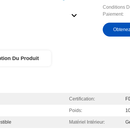
Conditions D
Paiement:
Obtenez
ption Du Produit
Certification:
F
Poids:
1
tible
Matériel Intérieur:
Ge