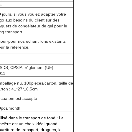
s
 jours, si vous voulez adapter votre
go aux besoins du client sur des
aquets de congélateur de gel pour le
ng transport
jour-pour nos échantillons existants
ur la référence.
SDS, CPSIA, règlement (UE)
011
ballage nu, 100pieces/carton, taille de
arton : 41*27*16.5cm
e cuatom est accepté
0pcs/month
ilisé dans le transport de fond : La
acière est un choix idéal quand
urriture de transport, drogues, la