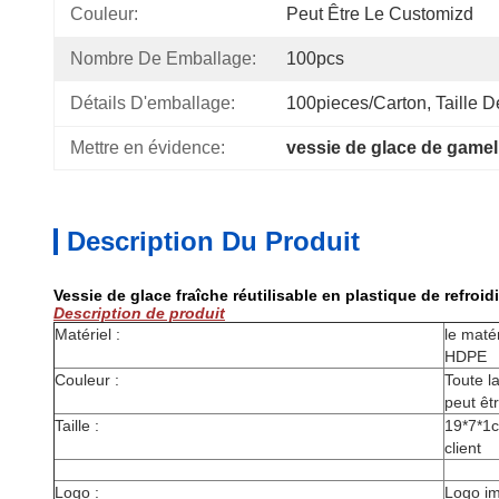
Couleur:
Peut Être Le Customizd
Nombre De Emballage:
100pcs
Détails D'emballage:
100pieces/carton, Taille 
Mettre en évidence:
vessie de glace de gamel
Description Du Produit
Vessie de glace fraîche réutilisable en plastique de refro
Description de produit
Matériel :
le matér
HDPE
Couleur :
Toute l
peut êt
Taille :
19*7*1c
client
Logo :
Logo im