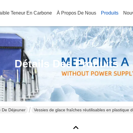
Faible Teneur En Carbone
À Propos De Nous
Produits
Nouv
Détails Des Produits
e De Déjeuner
Vessies de glace fraîches réutilisables en plastiqu
couleur pour des sacs de refroidisseur de déjeuner