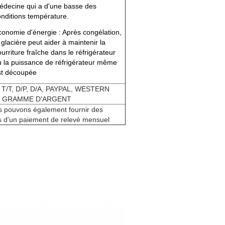
édecine qui a d'une basse des
onditions température.
conomie d'énergie : Après congélation,
 glacière peut aider à maintenir la
urriture fraîche dans le réfrigérateur
u la puissance de réfrigérateur même
st découpée
, T/T, D/P, D/A, PAYPAL, WESTERN
, GRAMME D'ARGENT
s pouvons également fournir des
s d'un paiement de relevé mensuel