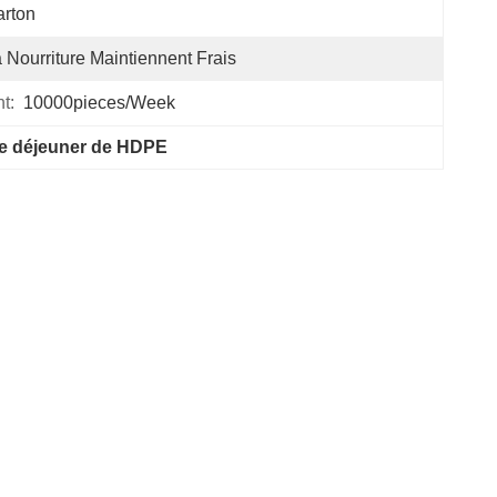
rton
 Nourriture Maintiennent Frais
t:
10000pieces/week
de déjeuner de HDPE