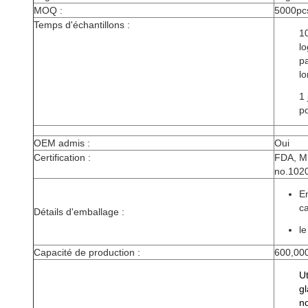
MOQ :
5000pc
Temps d'échantillons :
10
lo
p
lo
1 
po
OEM admis :
Oui
Certification :
FDA, M
no.102
Em
c
Détails d'emballage :
l
Capacité de production :
600,00
Ut
gl
no