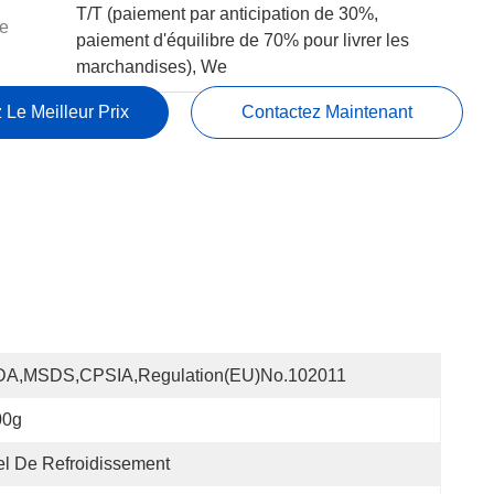
T/T (paiement par anticipation de 30%,
e
paiement d'équilibre de 70% pour livrer les
marchandises), We
 Le Meilleur Prix
Contactez Maintenant
DA,MSDS,CPSIA,Regulation(EU)no.102011
00g
l De Refroidissement