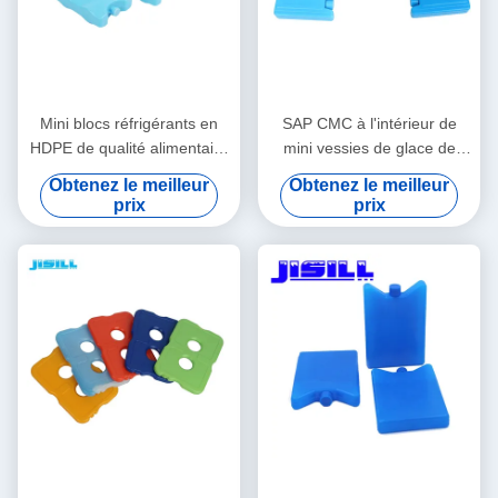
Mini blocs réfrigérants en
SAP CMC à l'intérieur de
HDPE de qualité alimentaire
mini vessies de glace de
Forme/Couleur/Taille/Impression/Emballage
Liquild pour des enfants 10,8
Obtenez le meilleur
Obtenez le meilleur
personnalisables Livraison
* 5,8 * 2cm
prix
prix
en 15-20 jours