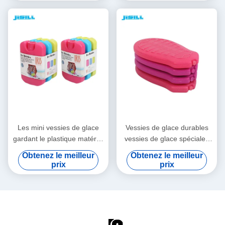
vaccinique de forme
gardent le refroidisseur froid
colorized des vessies de
de bouteille de gel pour la
glace pour la nourriture
gamelle d'enfants
Les mini vessies de glace
Vessies de glace durables
gardant le plastique matériel
vessies de glace spéciales
promotionnel froid de
rouges de forme de mini
Obtenez le meilleur
Obtenez le meilleur
catégorie comestible de
pour la médecine
prix
prix
changement de phase de
produit hydrofuge colorized
la vessie de glace