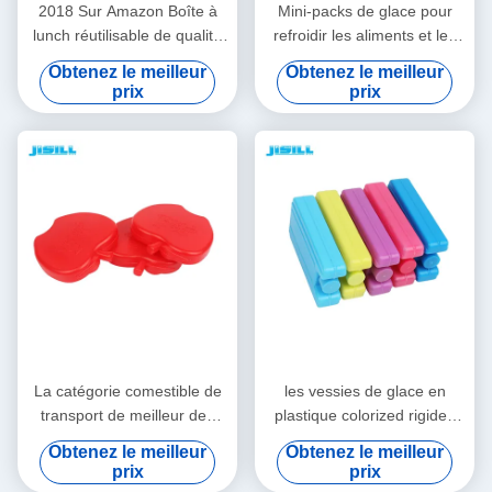
2018 Sur Amazon Boîte à
Mini-packs de glace pour
lunch réutilisable de qualité
refroidir les aliments et les
alimentaire, refroidisseur,
boissons dans les boîtes à
Obtenez le meilleur
Obtenez le meilleur
pack de glace mince et dur
lunch, les pique-niques et
prix
prix
pour sac à lunch, aspect
plus encore. Polyvalents,
transparent
portables et réutilisables
pour le camping, la pêche et
plus encore.
La catégorie comestible de
les vessies de glace en
transport de meilleur des
plastique colorized rigides
prix de glace de gel de
colorées de catégorie
Obtenez le meilleur
Obtenez le meilleur
sports aquatiques de
comestible de HDPE
prix
prix
pomme HDPE solaire
emploient extensivement