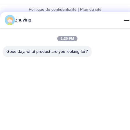
Politique de confidentialité
|
Plan du site
La Chine est bonne. Qualité Grandes vessies de glace de
zhuying
refroidisseur Fournisseur. Copyright © 2017-2026 Changzhou jisi
cold chain technology Co.,ltd Tout. Les droits sont réservés.
1:26 PM
Good day, what product are you looking for?