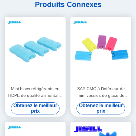
Produits Connexes
Mini blocs réfrigérants en
SAP CMC à l'intérieur de
HDPE de qualité alimentaire
mini vessies de glace de
Forme/Couleur/Taille/Impression/Emballage
Liquild pour des enfants 10,8
Obtenez le meilleur
Obtenez le meilleur
personnalisables Livraison
* 5,8 * 2cm
prix
prix
en 15-20 jours