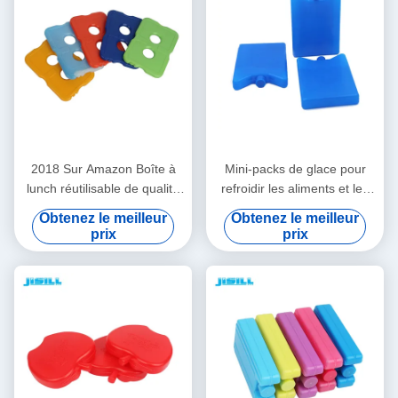
2018 Sur Amazon Boîte à
Mini-packs de glace pour
lunch réutilisable de qualité
refroidir les aliments et les
alimentaire, refroidisseur,
boissons dans les boîtes à
Obtenez le meilleur
Obtenez le meilleur
pack de glace mince et dur
lunch, les pique-niques et
prix
prix
pour sac à lunch, aspect
plus encore. Polyvalents,
transparent
portables et réutilisables
pour le camping, la pêche et
plus encore.