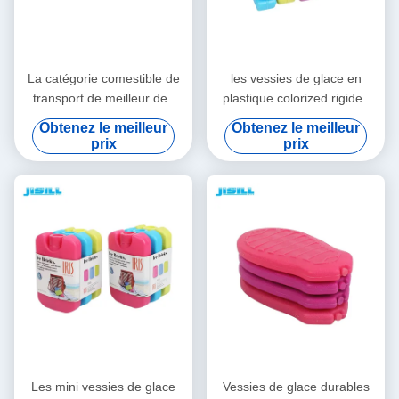
La catégorie comestible de
les vessies de glace en
transport de meilleur des
plastique colorized rigides
prix de glace de gel de
colorées de catégorie
Obtenez le meilleur
Obtenez le meilleur
sports aquatiques de
comestible de HDPE
prix
prix
pomme HDPE solaire
emploient extensivement
vaccinique de forme
gardent le refroidisseur froid
colorized des vessies de
de bouteille de gel pour la
glace pour la nourriture
gamelle d'enfants
Les mini vessies de glace
Vessies de glace durables