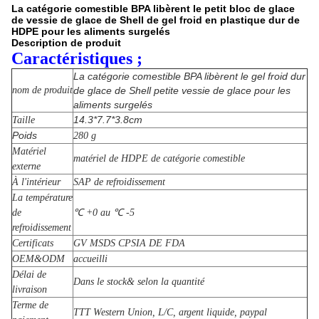
La catégorie comestible BPA libèrent le petit bloc de glace
de vessie de glace de Shell de gel froid en plastique dur de
HDPE pour les aliments surgelés
Description de produit
Caractéristiques ;
La catégorie comestible BPA libèrent le gel froid dur
nom de produit
de glace de Shell petite vessie de glace pour les
aliments surgelés
14.3*7.7*3.8cm
Taille
Poids
280 g
Matériel
matériel de HDPE de catégorie comestible
externe
À l'intérieur
SAP de refroidissement
La température
de
℃ +0 au ℃ -5
refroidissement
Certificats
GV MSDS CPSIA DE FDA
OEM&ODM
accueilli
Délai de
Dans le stock& selon la quantité
livraison
Terme de
TTT Western Union, L/C, argent liquide, paypal