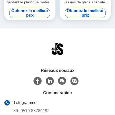
gardant le plastique matériel
vessies de glace spéciales
promotionnel froid de
rouges de forme de mini
Obtenez le meilleur
Obtenez le meilleur
catégorie comestible de
pour la médecine
prix
prix
changement de phase de
produit hydrofuge colorized
la vessie de glace
Réseaux sociaux
Contact rapide
Télégramme
86--0519-88789192