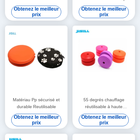
performance pour garder les
les sacs de déjeuner isolés
Obtenez le meilleur
Obtenez le meilleur
aliments au chaud
chauffent jusqu'à 55 degrés
prix
prix
Matériau Pp sécurisé et
55 degrés chauffage
durable Reutilisable
réutilisable à haute
performance chauffage pour
Obtenez le meilleur
Obtenez le meilleur
le travail scolaire
prix
prix