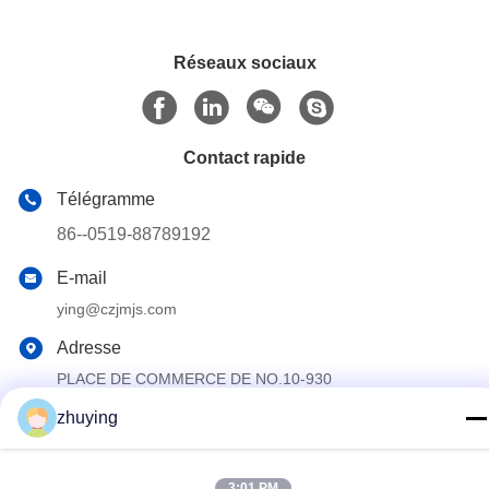
Réseaux sociaux
Contact rapide
Télégramme
86--0519-88789192
E-mail
ying@czjmjs.com
Adresse
PLACE DE COMMERCE DE NO.10-930
JIAHONGSHENGSHI, PROVINCE DE JIANGSU DE VILLE
DE CHANGZHOU DE SECTEUR DE ZHONGLOU
zhuying
Politique de confidentialité
|
Plan du site
3:01 PM