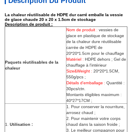
Description Du Produit
La chaleur réutilisable de HDPE dur carré emballe la vessie
de glace chaude 20 x 20 x 1.5cm de stockage
Description de produit :
Nom de produit :
vessies de
glace en plastique de stockage
de la chaleur dure réutilisable
carrée de HDPE de
20*20*1.5cm pour le chauffage
Matériel :
HDPE dehors ; Gel de
Paquets réutilisables de la
chauffage à l'intérieur
chaleur
Size&Weight :
20*20*1.5CM,
550g/pcs ;
Détails d'emballage :
Quantité :
30pcs/ctn.
Montants éligibles maximum :
40*27*17CM ;
1.
Pour conserver la nourriture,
arrosez chaud ;
2.
Pour maintenir votre corps
1.
Utilisation :
chaud dans la saison froide ;
3.
Le meilleur compagnon pour