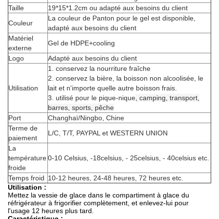
Taille
19*15*1.2cm ou adapté aux besoins du client
La couleur de Panton pour le gel est disponible,
Couleur
adapté aux besoins du client
Matériel
Gel de HDPE+cooling
externe
Logo
Adapté aux besoins du client
1. conservez la nourriture fraîche
2.
conservez la bière, la boisson non alcoolisée, le
Utilisation
lait et n'importe quelle autre boisson frais.
3.
utilisé pour le pique-nique
, camping, transport,
barres, sports, pêche
Port
Changhaï/Ningbo, Chine
Terme de
L/C, T/T, PAYPAL et WESTERN UNION
paiement
La
température
0-10 Celsius, -18celsius, - 25celsius, - 40celsius etc.
froide
Temps froid
10-12 heures, 24-48 heures, 72 heures etc.
Utilisation :
Mettez la vessie de glace dans le compartiment à glace du
réfrigérateur à frigorifier complètement, et enlevez-lui pour
l'usage 12 heures plus tard.
Caractéristique :