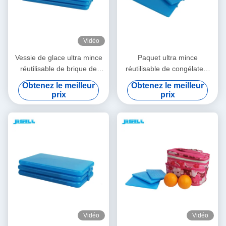
Vidéo
Vessie de glace ultra mince
Paquet ultra mince
réutilisable de brique de
réutilisable de congélateur
glace de réfrigérateur de
de gamelle de vessies de
Obtenez le meilleur
Obtenez le meilleur
déjeuner d'OEM avec le gel
glace de gel de plastique
prix
prix
de refroidissement
rigide de catégorie
comestible
Vidéo
Vidéo