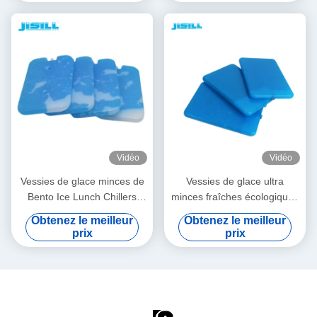
Vidéo
Vidéo
Vessies de glace minces de
Vessies de glace ultra
Bento Ice Lunch Chillers
minces fraîches écologiques
Ultra de catégorie
de refroidisseurs pour la
Obtenez le meilleur
Obtenez le meilleur
comestible d'OEM/ODM
nourriture/bière 15cm x
prix
prix
pour des enfants
10cm x 1cm