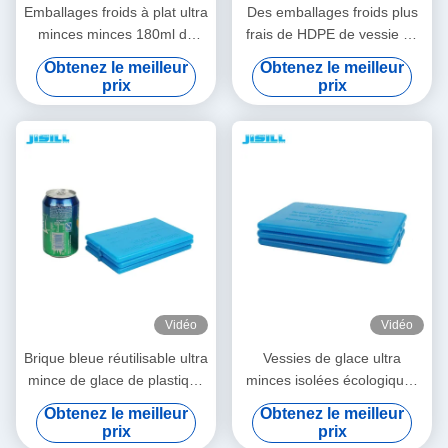
Emballages froids à plat ultra
Des emballages froids plus
minces minces 180ml de
frais de HDPE de vessie de
gamelle de vessie de glace
glace ultra mince réutilisable
Obtenez le meilleur
Obtenez le meilleur
de norme alimentaire de
portative de plastique pour
prix
prix
HDPE
des sacs plus frais
Vidéo
Vidéo
Brique bleue réutilisable ultra
Vessies de glace ultra
mince de glace de plastique
minces isolées écologiques
de vessie de glace de gel
non toxiques avec le gel de
Obtenez le meilleur
Obtenez le meilleur
avec l'approbation de la
refroidissement pour le sac
prix
prix
CE/FDA
de déjeuner