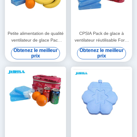
Petite alimentation de qualité
CPSIA Pack de glace à
ventilateur de glace Pack
ventilateur réutilisable Forte
Isolation HDPE + gel
étanchéité pour pique-nique
Obtenez le meilleur
Obtenez le meilleur
Matériau pour les chaudes
et barbecue à l'extérieur
prix
prix
journées d'été Pour les
Pour les aliments surgelés
aliments surgelés