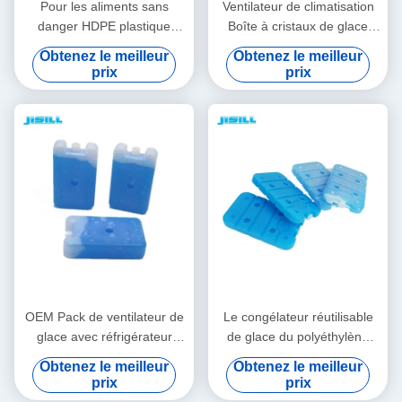
Pour les aliments sans
Ventilateur de climatisation
danger HDPE plastique
Boîte à cristaux de glace
réutilisable refroidisseur d'air
Flocon de neige Brique de
Obtenez le meilleur
Obtenez le meilleur
Ice Pack Pour les
glace Refroidissement d'été
prix
prix
ventilateurs Pour les
aliments surgelés
OEM Pack de ventilateur de
Le congélateur réutilisable
glace avec réfrigérateur
de glace du polyéthylène
d'isolation Boîte / sac pour le
350Ml emballe avec X12 de
Obtenez le meilleur
Obtenez le meilleur
transport longue distance
refroidissement du gel 20 X
prix
prix
2cm