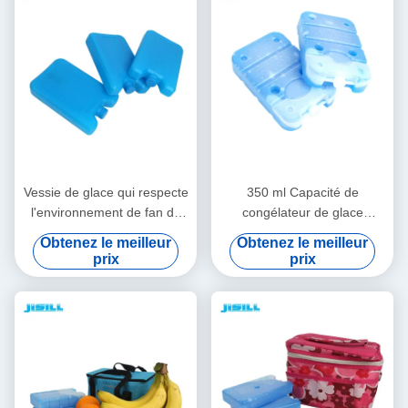
Vessie de glace qui respecte
350 ml Capacité de
l'environnement de fan de
congélateur de glace
catégorie comestible
durable Non toxique Pour le
Obtenez le meilleur
Obtenez le meilleur
réutilisable avec les matières
panier de crème glacée Pour
prix
prix
plastiques dures de Shell
les aliments surgelés