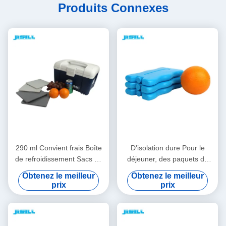
Produits Connexes
290 ml Convient frais Boîte
D'isolation dure Pour le
de refroidissement Sacs de
déjeuner, des paquets de
glace, congélateur Sacs de
glace 200 ml Pcm Gel
Obtenez le meilleur
Obtenez le meilleur
refroidissement 19*19*1 cm
Aliments conservés frais
prix
prix
Taille Pour les aliments
16,5*10*2 cm Taille Pour les
congelés
aliments congelés