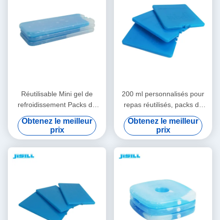
Réutilisable Mini gel de
200 ml personnalisés pour
refroidissement Packs de
repas réutilisés, packs de
glace pour le déjeuner Packs
glace en gel, plaque de
Obtenez le meilleur
Obtenez le meilleur
de congélateur durables
refroidissement pour la
prix
prix
pour les aliments surgelés
maison, pour les aliments
surgelés