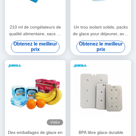
210 ml de congélateurs de
Un trou isolant solide, packs
qualité alimentaire, sacs de
de glace pour déjeuner, avec
glace pour boîtes à lunch et
mini PCM gel, éléments de
Obtenez le meilleur
Obtenez le meilleur
réfrigérateurs, écologiques
refroidissement pour les
prix
prix
aliments congelés
Vidéo
Des emballages de glace en
BPA libre glace durable