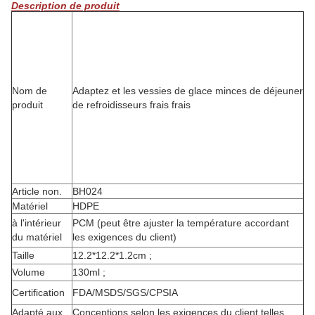
Description de produit
Nom de
Adaptez et les vessies de glace minces de déjeuner
produit
de refroidisseurs frais frais
Article non.
BH024
Matériel
HDPE
à l'intérieur
PCM (peut être ajuster la température accordant
du matériel
les exigences du client)
Taille
12.2*12.2*1.2cm ;
Volume
130ml ;
Certification
FDA/MSDS/SGS/CPSIA
Adapté aux
Conceptions selon les exigences du client telles