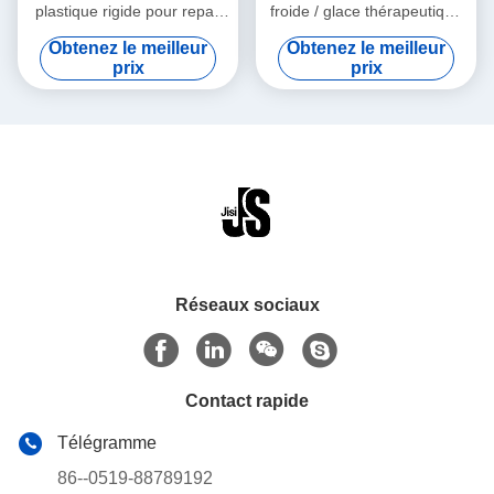
plastique rigide pour repas
froide / glace thérapeutique
de qualité alimentaire en
légère pour les aliments
Obtenez le meilleur
Obtenez le meilleur
HDPE
surgelés
prix
prix
Réseaux sociaux
Contact rapide
Télégramme
86--0519-88789192