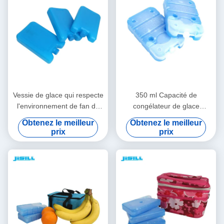
Vessie de glace qui respecte
350 ml Capacité de
l'environnement de fan de
congélateur de glace
catégorie comestible
durable Non toxique Pour le
Obtenez le meilleur
Obtenez le meilleur
réutilisable avec les matières
panier de crème glacée Pour
prix
prix
plastiques dures de Shell
les aliments surgelés