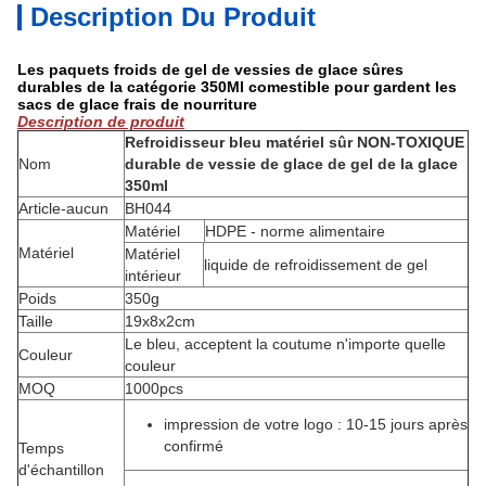
Description Du Produit
Les paquets froids de gel de vessies de glace sûres
durables de la catégorie 350Ml comestible pour gardent les
sacs de glace frais de nourriture
Description de produit
Refroidisseur bleu matériel sûr NON-TOXIQUE
Nom
durable de vessie de glace de gel de la glace
350ml
Article-aucun
BH044
Matériel
HDPE - norme alimentaire
Matériel
Matériel
liquide de refroidissement de gel
intérieur
Poids
350g
Taille
19x8x2cm
Le bleu, acceptent la coutume n'importe quelle
Couleur
couleur
MOQ
1000pcs
impression de votre logo : 10-15 jours après
confirmé
Temps
d'échantillon