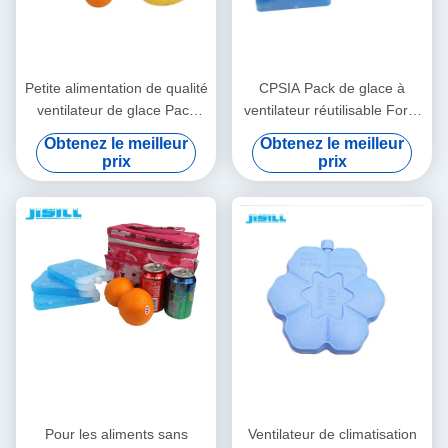
Petite alimentation de qualité
CPSIA Pack de glace à
ventilateur de glace Pack
ventilateur réutilisable Forte
Isolation HDPE + gel
étanchéité pour pique-nique
Obtenez le meilleur
Obtenez le meilleur
Matériau pour les chaudes
et barbecue à l'extérieur
prix
prix
journées d'été Pour les
Pour les aliments surgelés
aliments surgelés
Pour les aliments sans
Ventilateur de climatisation