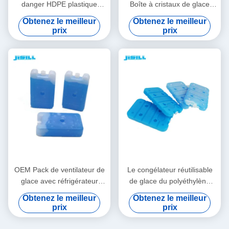
danger HDPE plastique
Boîte à cristaux de glace
réutilisable refroidisseur d'air
Flocon de neige Brique de
Obtenez le meilleur
Obtenez le meilleur
Ice Pack Pour les
glace Refroidissement d'été
prix
prix
ventilateurs Pour les
aliments surgelés
OEM Pack de ventilateur de
Le congélateur réutilisable
glace avec réfrigérateur
de glace du polyéthylène
d'isolation Boîte / sac pour le
350Ml emballe avec X12 de
Obtenez le meilleur
Obtenez le meilleur
transport longue distance
refroidissement du gel 20 X
prix
prix
2cm