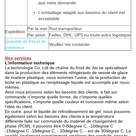
que votre demande
L'emballage adapté aux besoins du client est
acceptable.
Par la mer
Tout transporteur
Expédition
Par avion
Fedex, DHL, UPS ou toute autre logistique
Quantité de fret et de
Veuillez me contacter
conteneur
Nos services
L'information technique
La technologie Co, Ltd de chaîne du froid de Jisi se spécialisant
dans la production des éléments réfrigérants de vessie de glace
de matière plastique, nous sommes l'usine, de la production de
boîte en plastique au remplissage liquide est accomplis par nous-
mêmes.
Ainsi nous pouvons selon les besoins des clients, à fait sur
commande n'importe quelle forme, de n'importe quelles
spécifications, n'importe quelle couleur et concevoir même selon
l'idée du client.
En outre, pour le liquide de refroidissement de gel, nous pouvons
également selon les besoins des clients à la température
différente faite sur commande du matériel de changement de
phase (PCM), il pouvons être 0-8degree C, -10degree C
-15degree C -18degree C, - 20degree C, - ect de 30degree C. La
société également constamment améliorer des produits, pour te