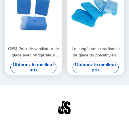
OEM Pack de ventilateur de
Le congélateur réutilisable
glace avec réfrigérateur
de glace du polyéthylène
d'isolation Boîte / sac pour le
350Ml emballe avec X12 de
Obtenez le meilleur
Obtenez le meilleur
transport longue distance
refroidissement du gel 20 X
prix
prix
2cm