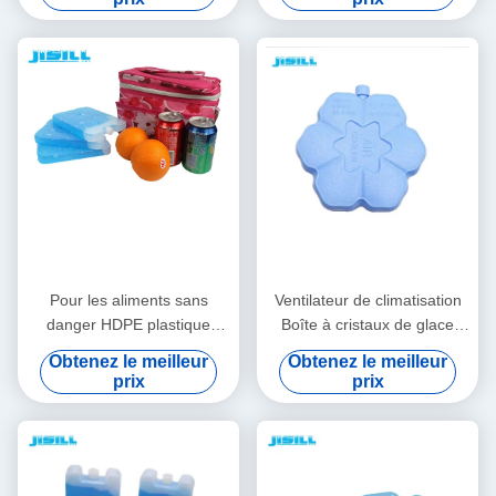
journées d'été Pour les
Pour les aliments surgelés
aliments surgelés
Pour les aliments sans
Ventilateur de climatisation
danger HDPE plastique
Boîte à cristaux de glace
réutilisable refroidisseur d'air
Flocon de neige Brique de
Obtenez le meilleur
Obtenez le meilleur
Ice Pack Pour les
glace Refroidissement d'été
prix
prix
ventilateurs Pour les
aliments surgelés