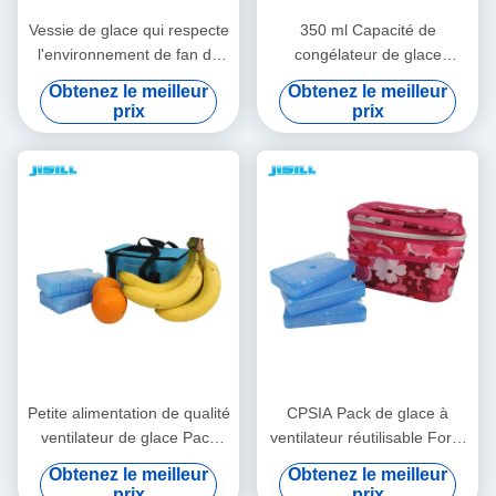
Vessie de glace qui respecte
350 ml Capacité de
l'environnement de fan de
congélateur de glace
catégorie comestible
durable Non toxique Pour le
Obtenez le meilleur
Obtenez le meilleur
réutilisable avec les matières
panier de crème glacée Pour
prix
prix
plastiques dures de Shell
les aliments surgelés
Petite alimentation de qualité
CPSIA Pack de glace à
ventilateur de glace Pack
ventilateur réutilisable Forte
Isolation HDPE + gel
étanchéité pour pique-nique
Obtenez le meilleur
Obtenez le meilleur
Matériau pour les chaudes
et barbecue à l'extérieur
prix
prix