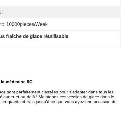
ui
t:
10000pieces/week
s fraîche de glace réutilisable
, 
e la médecine 8C
ace sont parfaitement classées pour s'adapter dans tous les
 déjeuner et au-delà ! Maintenez ces vessies de glace dans le
re croquants et frais jusqu'à ce que vous ayez une occasion de