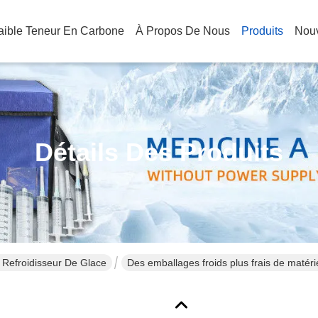
Faible Teneur En Carbone
À Propos De Nous
Produits
Nouv
Détails Des Produits
 Refroidisseur De Glace
Des emballages froids plus frais de matér
la médecine 8C