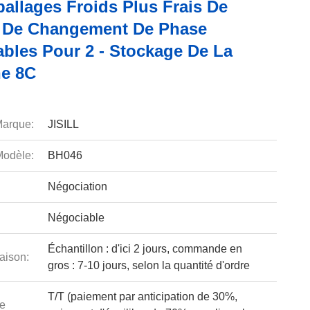
allages Froids Plus Frais De
l De Changement De Phase
ables Pour 2 - Stockage De La
e 8C
arque:
JISILL
odèle:
BH046
Négociation
Négociable
Échantillon : d'ici 2 jours, commande en
aison:
gros : 7-10 jours, selon la quantité d'ordre
T/T (paiement par anticipation de 30%,
e