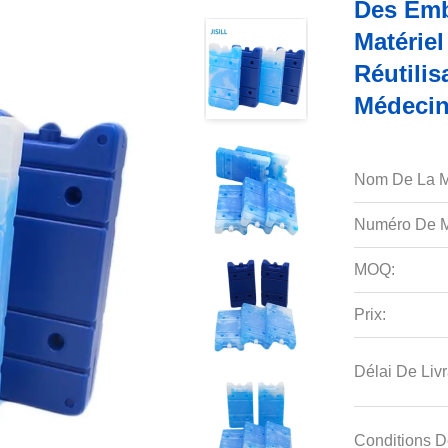
Des Emb
Matérie
Réutilis
Médecin
Nom De La M
Numéro De M
MOQ:
Prix:
Délai De Livr
Conditions D