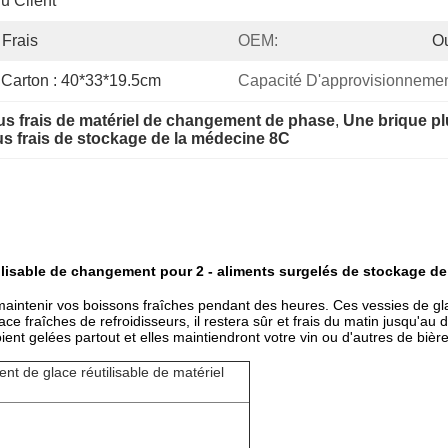
u Client
 Frais
OEM:
O
 Carton : 40*33*19.5cm
Capacité D'approvisionnemen
us frais de matériel de changement de phase
, 
Une brique plu
us frais de stockage de la médecine 8C
tilisable de changement pour 2 - aliments surgelés de stockage d
 maintenir vos boissons fraîches pendant des heures. Ces vessies de gl
ce fraîches de refroidisseurs, il restera sûr et frais du matin jusqu'au
ent gelées partout et elles maintiendront votre vin ou d'autres de biè
t de glace réutilisable de matériel