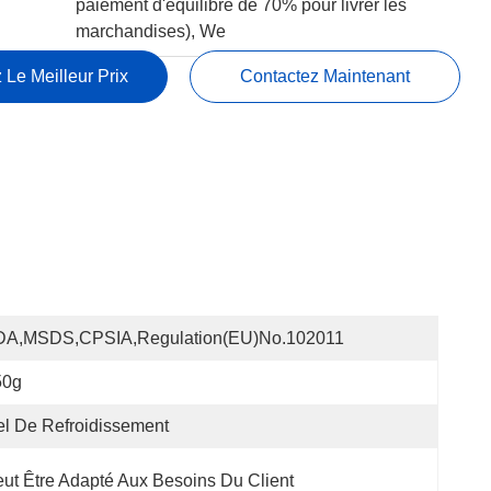
paiement d'équilibre de 70% pour livrer les
marchandises), We
 Le Meilleur Prix
Contactez Maintenant
DA,MSDS,CPSIA,Regulation(EU)no.102011
50g
l De Refroidissement
ut Être Adapté Aux Besoins Du Client