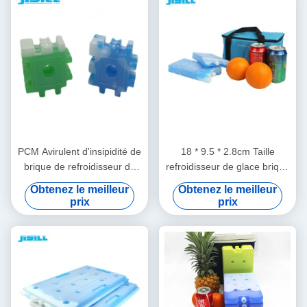
PCM Avirulent d'insipidité de
18 * 9.5 * 2.8cm Taille
brique de refroidisseur de
refroidisseur de glace brique
glace de puzzle de W à
pour l'isolation refroidisseur
Obtenez le meilleur
Obtenez le meilleur
l'intérieur de matériel pour
de boîtes de différentes
prix
prix
des boissons d'aliments
couleurs pour les aliments
surgelés
surgelés