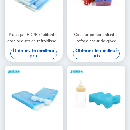
Plastique HDPE réutilisable
Couleur personnalisable
gros briques de refroidisseur
refroidisseur de glace
de glace pour le transport
brique, gel réutilisable
Obtenez le meilleur
Obtenez le meilleur
par chaîne froide pour les
plaque froide pour la crème
prix
prix
aliments surgelés
glacée pour les aliments
surgelés