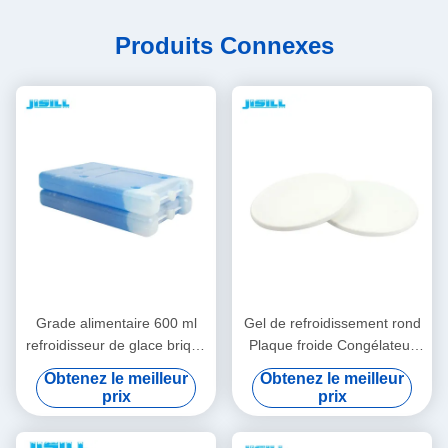
Produits Connexes
Grade alimentaire 600 ml
Gel de refroidissement rond
refroidisseur de glace brique
Plaque froide Congélateur
non caustique pour le
pour fruits et aliments Frais,
Obtenez le meilleur
Obtenez le meilleur
transport par chaîne froide
contenant 860 ml Pour
prix
prix
pour les aliments surgelés
aliments congelés