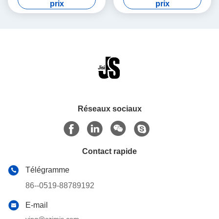
transport Pour les aliments
forme ondulée pour la bière
prix
prix
congelés
Réseaux sociaux
Contact rapide
Télégramme
86--0519-88789192
E-mail