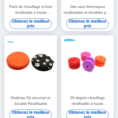
Pack de chauffage à froid
Des sacs thermiques
réutilisable à haute
réutilisables et durables pour
performance pour garder les
les sacs de déjeuner isolés
Obtenez le meilleur
Obtenez le meilleur
aliments au chaud
chauffent jusqu'à 55 degrés
prix
prix
Matériau Pp sécurisé et
55 degrés chauffage
durable Reutilisable
réutilisable à haute
performance chauffage pour
Obtenez le meilleur
Obtenez le meilleur
le travail scolaire
prix
prix