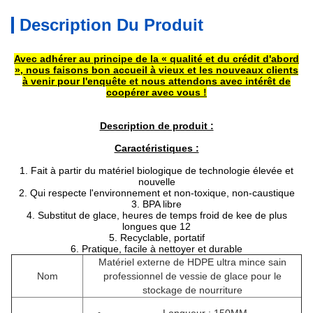
Description Du Produit
Avec adhérer au principe de la « qualité et du crédit d'abord
», nous faisons bon accueil à vieux et les nouveaux clients
à venir pour l'enquête et nous attendons avec intérêt de
coopérer avec vous !
Description de produit :
Caractéristiques :
1.
Fait à partir du matériel biologique de technologie élevée et
nouvelle
2. Qui respecte l'environnement et non-toxique, non-caustique
3. BPA libre
4. Substitut de glace, heures de temps froid de kee de plus
longues que 12
5. Recyclable, portatif
6. Pratique, facile à nettoyer et durable
Matériel externe de HDPE ultra mince sain
Nom
professionnel de vessie de glace pour le
stockage de nourriture