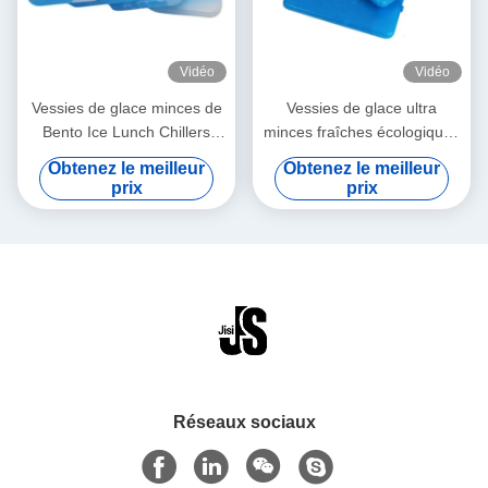
Vidéo
Vidéo
Vessies de glace minces de
Vessies de glace ultra
Bento Ice Lunch Chillers
minces fraîches écologiques
Ultra de catégorie
de refroidisseurs pour la
Obtenez le meilleur
Obtenez le meilleur
comestible d'OEM/ODM
nourriture/bière 15cm x
prix
prix
pour des enfants
10cm x 1cm
Réseaux sociaux