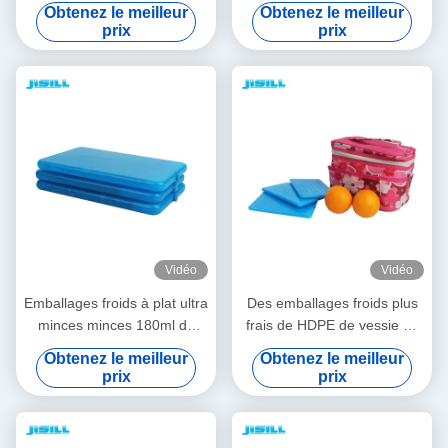
glace de réfrigérateur de
de gamelle de vessies de
Obtenez le meilleur
Obtenez le meilleur
déjeuner d'OEM avec le gel
glace de gel de plastique
prix
prix
de refroidissement
rigide de catégorie
comestible
Vidéo
Vidéo
Emballages froids à plat ultra
Des emballages froids plus
minces minces 180ml de
frais de HDPE de vessie de
gamelle de vessie de glace
glace ultra mince réutilisable
Obtenez le meilleur
Obtenez le meilleur
de norme alimentaire de
portative de plastique pour
prix
prix
HDPE
des sacs plus frais