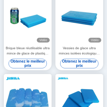
Vidéo
Vidéo
Brique bleue réutilisable ultra
Vessies de glace ultra
mince de glace de plastique
minces isolées écologiques
de vessie de glace de gel
non toxiques avec le gel de
Obtenez le meilleur
Obtenez le meilleur
avec l'approbation de la
refroidissement pour le sac
prix
prix
CE/FDA
de déjeuner