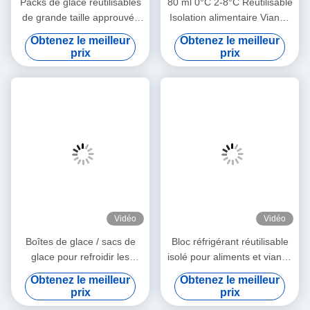
Packs de glace réutilisables
80 ml 0°C 2-8°C Réutilisable
de grande taille approuvés
Isolation alimentaire Viande
par la FDA pour le transport
réfrigération Ice Pack Pour
Obtenez le meilleur
Obtenez le meilleur
médical et alimentaire,
utilisation médicale en
prix
prix
durables et étanches, forme
extérieur
personnalisée
Vidéo
Vidéo
Boîtes de glace / sacs de
Bloc réfrigérant réutilisable
glace pour refroidir les
isolé pour aliments et viande
boîtes de déjeuner
350 ml 2-8°C pour usage
Obtenez le meilleur
Obtenez le meilleur
médical et extérieur,
prix
prix
ventilateur de