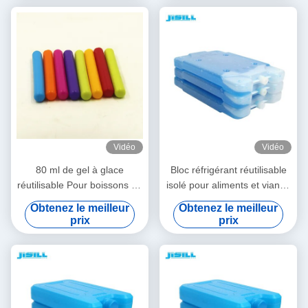
refroidissement pour lait
maternel
Vidéo
Vidéo
80 ml de gel à glace
Bloc réfrigérant réutilisable
réutilisable Pour boissons de
isolé pour aliments et viande
refroidissement à 0°C 2-8°C
de 500 ml, 2-8°C, pour
Obtenez le meilleur
Obtenez le meilleur
Pour usage médical
usage médical et extérieur,
prix
prix
ventilateur de
refroidissement pour lait
maternel