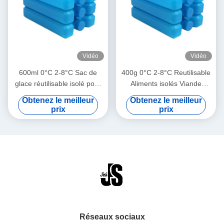
Vidéo
Vidéo
600ml 0°C 2-8°C Sac de
400g 0°C 2-8°C Reutilisable
glace réutilisable isolé pour
Aliments isolés Viande
la réfrigération de viande et
réfrigérateur Ice Pack Pour
Obtenez le meilleur
Obtenez le meilleur
d'aliments, pour usage
le froid médical et extérieur
prix
prix
médical et extérieur,
de lait maternel ventilateur
ventilateur de
refroidissement pour lait
maternel
Réseaux sociaux