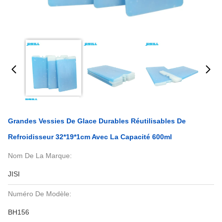
Grandes Vessies De Glace Durables Réutilisables De
Refroidisseur 32*19*1cm Avec La Capacité 600ml
Nom De La Marque:
JISI
Numéro De Modèle:
BH156